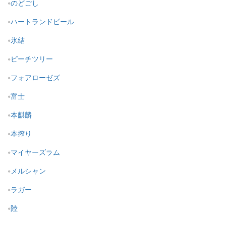
のどごし
ハートランドビール
氷結
ピーチツリー
フォアローゼズ
富士
本麒麟
本搾り
マイヤーズラム
メルシャン
ラガー
陸