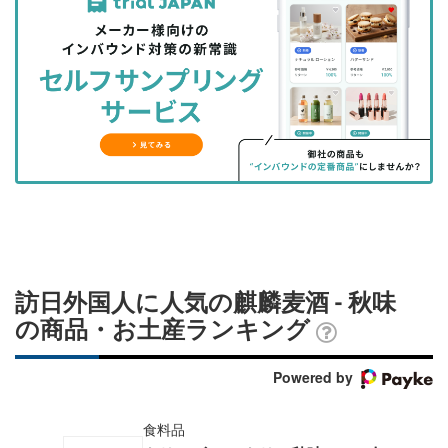
事
事
ブ
事
ガ
を
を
ッ
を
登
シ
シ
ク
購
録
ェ
ェ
マ
読
す
ア
ア
ー
す
る
す
す
ク
る
る
る
に
追
加
訪日外国人に人気の麒麟麦酒 - 秋味
の商品・お土産ランキング
Powered by
食料品