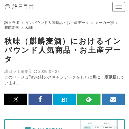
ナ
ビ
ゲ
訪日ラボ
インバウンド人気商品・お土産データ
メーカー別
ー
麒麟麦酒
秋味
シ
ョ
秋味（麒麟麦酒）におけるイン
ン
の
バウンド人気商品・お土産デー
表
タ
示
を
切
訪日ラボ編集部
2026-07-27
り
このページはPayke社のスキャンデータをもとに
月に一度更新
して
替
います。
え
る
x<br>
Facebook<br>
は
RSS
メ
で
で
て
で
ル
記
記
な
記
マ