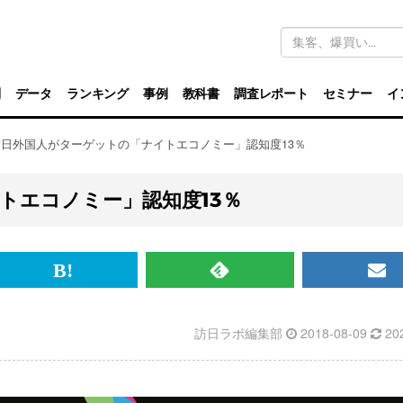
キ
ー
ワ
ー
ド
別
データ
ランキング
事例
教科書
調査レポート
セミナー
イ
検
索
訪日外国人がターゲットの「ナイトエコノミー」認知度13％
トエコノミー」認知度13％
br>
は
RSS
メ
て
で
ル
訪日ラボ編集部
2018-08-09
20
な
記
マ
ブ
事
ガ
ッ
を
登