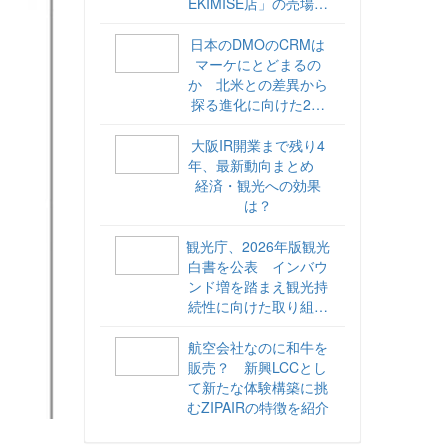
EKIMISE店」の売場づ
くりをレポート
日本のDMOのCRMは
マーケにとどまるの
か 北米との差異から
探る進化に向けた2ス
テップ【ココが違う！
海外DMOのリアル
大阪IR開業まで残り4
vol.6】
年、最新動向まとめ
経済・観光への効果
は？
観光庁、2026年版観光
白書を公表 インバウ
ンド増を踏まえ観光持
続性に向けた取り組み
や旅客税の使途を明記
航空会社なのに和牛を
販売？ 新興LCCとし
て新たな体験構築に挑
むZIPAIRの特徴を紹介