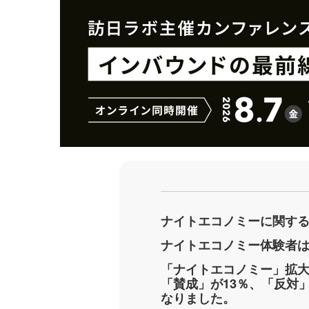
シ
シ
ェ
ェ
ア
ア
す
す
る
る
ナイトエコノミーに関す
ナイトエコノミー体験者は
「ナイトエコノミー」拡
「賛成」が13％、「反対
なりました。