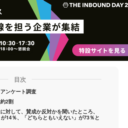
ク
購
録
マ
読
す
ー
す
る
ク
る
に
追
加
目次
るアンケート調査
約2割
大に対して、賛成か反対かを聞いたところ、
」が14％、「どちらともいえない」が73％と