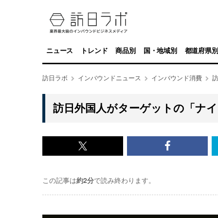
ニュース
トレンド
商品別
国・地域別
都道府県
訪日ラボ
インバウンドニュース
インバウンド消費
訪日外国人がターゲットの「ナイ
x<br>
Facebook<
で
で
この記事は
約2分
で読み終わります。
記
記
事
事
を
を