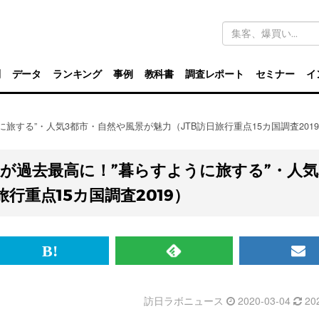
キ
ー
ワ
ー
ド
別
データ
ランキング
事例
教科書
調査レポート
セミナー
イ
検
索
旅する”・人気3都市・自然や風景が魅力（JTB訪日旅行重点15カ国調査201
数が過去最高に！”暮らすように旅する”・人気
行重点15カ国調査2019）
br>
は
RSS
メ
て
で
ル
訪日ラボニュース
2020-03-04
20
な
記
マ