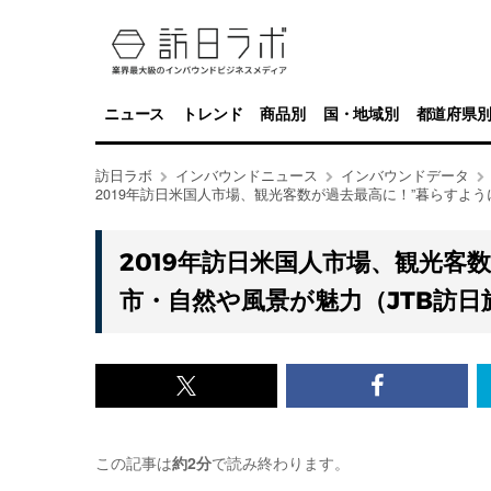
ニュース
トレンド
商品別
国・地域別
都道府県
訪日ラボ
インバウンドニュース
インバウンドデータ
2019年訪日米国人市場、観光客数が過去最高に！”暮らすように
2019年訪日米国人市場、観光客
市・自然や風景が魅力（JTB訪日旅
x<br>
Facebook<
で
で
この記事は
約2分
で読み終わります。
記
記