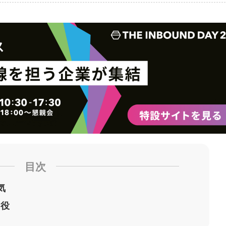
ブ
事
ガ
ッ
を
登
ク
購
録
マ
読
す
ー
す
る
ク
る
に
追
加
目次
気
引役