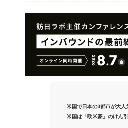
事
事
を
を
シ
シ
ェ
ェ
ア
ア
す
す
る
る
米国で日本の3都市が大人
米国は「欧米豪」のけん