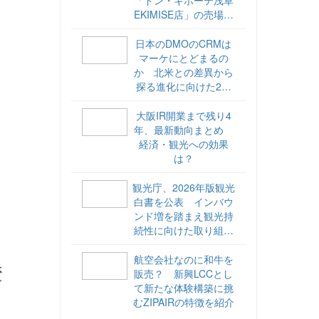
EKIMISE店」の売場づ
くりをレポート
日本のDMOのCRMは
マーケにとどまるの
か 北米との差異から
探る進化に向けた2ス
テップ【ココが違う！
海外DMOのリアル
大阪IR開業まで残り4
vol.6】
年、最新動向まとめ
経済・観光への効果
は？
観光庁、2026年版観光
白書を公表 インバウ
ンド増を踏まえ観光持
続性に向けた取り組み
や旅客税の使途を明記
航空会社なのに和牛を
販売？ 新興LCCとし
て新たな体験構築に挑
むZIPAIRの特徴を紹介