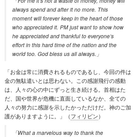
「For me it’s not a waste of money, money will
always spend and after it no more. This
moment will forever keep in the heart of those
who appreciated it. PM just want to show how
he appreciated and thankful to everyone’s
effort in this hard time of the nation and the
world too. God bless us all always.」
「お金は常に消費されるものであるし、今回の件は
金の無駄遣いとは思わない。この感謝飛行の感動
は、人々の心の中にずっと生き続ける。首相はた
だ、国や世界が危機に直面しているなか、全ての
人々の努力に感謝を示したかっただけだ。神のご加
護がありますように。」（
フィリピン
）
「What a marvelous way to thank the