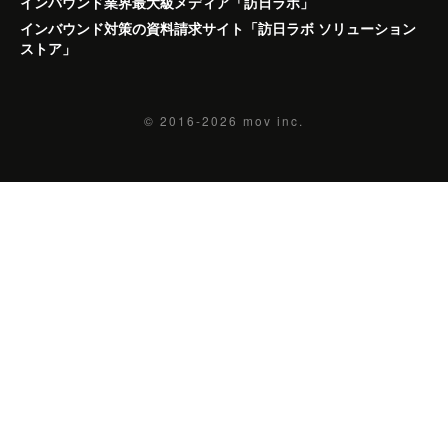
インバウンド業界最大級メディア「訪日ラボ」
インバウンド対策の資料請求サイト「訪日ラボ ソリューション
ストア」
© 2016-2026
mov inc.