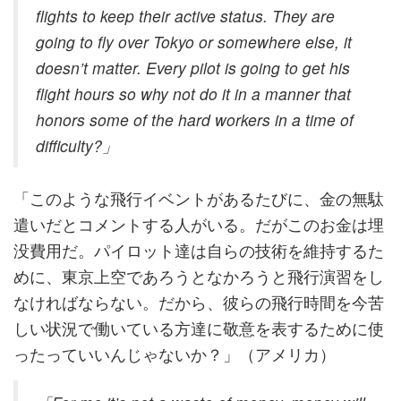
flights to keep their active status. They are
going to fly over Tokyo or somewhere else, it
doesn’t matter. Every pilot is going to get his
flight hours so why not do it in a manner that
honors some of the hard workers in a time of
difficulty?」
「このような飛行イベントがあるたびに、金の無駄
遣いだとコメントする人がいる。だがこのお金は埋
没費用だ。パイロット達は自らの技術を維持するた
めに、東京上空であろうとなかろうと飛行演習をし
なければならない。だから、彼らの飛行時間を今苦
しい状況で働いている方達に敬意を表するために使
ったっていいんじゃないか？」（アメリカ）