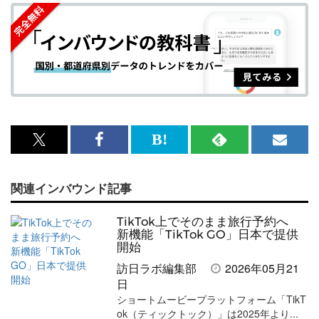
x<br>
Facebook<br>
は
RSS
メ
で
で
て
で
ル
関連インバウンド記事
記
記
な
記
マ
事
事
ブ
事
ガ
TikTok上でそのまま旅行予約へ
を
を
ッ
を
登
新機能「TikTok GO」日本で提供
開始
シ
シ
ク
購
録
訪日ラボ編集部
2026年05月21
ェ
ェ
マ
読
す
日
ショートムービープラットフォーム「TikT
ア
ア
ー
す
る
ok（ティックトック）」は2025年より...