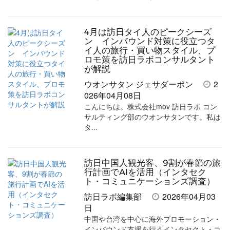
す
す
ク
る
る
る
に
4月は訪日タイ人のピークシーズ
追
ン インバウンド対策に役立つタ
加
イ人の旅行・買い物スタイル、プ
ロモ策を訪日ラボコンサルタント
が解説
ウオンサタン ジェサダーポン
2
026年04月08日
こんにちは。株式会社mov 訪日ラボ コン
サルティング部のウオンサタンです。私は
タ...
訪日中国人観光客、9割が春節の旅
行計画でAIを活用（インタセク
ト・コミュニケーションズ調査）
訪日ラボ編集部
2026年04月03
日
中国や台湾を中心に海外プロモーション・
インバウンド支援を行うインタセクト・コ