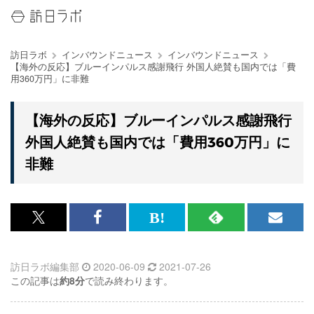
訪日ラボ
インバウンドニュース
インバウンドニュース
【海外の反応】ブルーインパルス感謝飛行 外国人絶賛も国内では「費
用360万円」に非難
【海外の反応】ブルーインパルス感謝飛行
外国人絶賛も国内では「費用360万円」に
非難
x<br>
Facebook<br>
は
RSS
メ
で
で
て
で
ル
訪日ラボ編集部
2020-06-09
2021-07-26
記
記
な
記
マ
この記事は
約8分
で読み終わります。
事
事
ブ
事
ガ