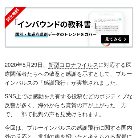
を
を
ッ
を
登
シ
シ
ク
購
録
ェ
ェ
マ
読
す
ア
ア
ー
す
る
す
す
ク
る
る
る
に
追
2020年5月29日、
新型コロナウイルス
に対応する医
加
療関係者たちへの敬意と感謝を示すとして、ブルー
インパルスの「感謝飛行」が実施されました。
SNS
上では感動を共有する投稿などのポジティブな
反響が多く、海外からも賞賛の声が上がった一方
で、一部で批判の声も見受けられます。
今回は、ブルーインパルスの感謝飛行に関する国内
外の反応と、批判の声を招いたと考えられる背景に