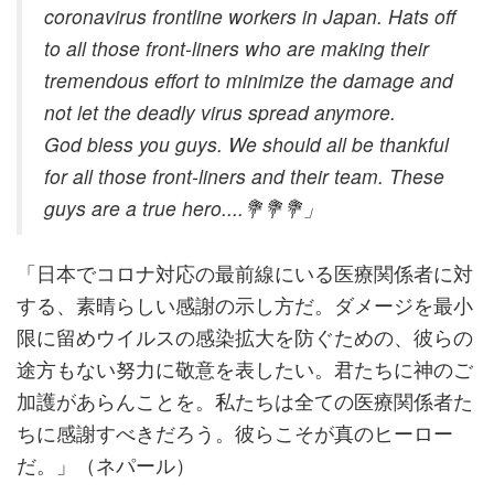
coronavirus frontline workers in Japan. Hats off
to all those front-liners who are making their
tremendous effort to minimize the damage and
not let the deadly virus spread anymore.
God bless you guys. We should all be thankful
for all those front-liners and their team. These
guys are a true hero....💐💐💐」
「日本でコロナ対応の最前線にいる医療関係者に対
する、素晴らしい感謝の示し方だ。ダメージを最小
限に留めウイルスの感染拡大を防ぐための、彼らの
途方もない努力に敬意を表したい。君たちに神のご
加護があらんことを。私たちは全ての医療関係者た
ちに感謝すべきだろう。彼らこそが真のヒーロー
だ。」（ネパール）