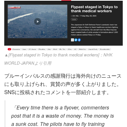
▲[Flypast staged in Tokyo to thank medical workers]：NHK
WORLD-JAPANより引用
ブルーインパルスの感謝飛行は海外向けのニュース
にも取り上げられ、賞賛の声が多く上がりました。
SNSに投稿されたコメントを一部紹介します。
「Every time there is a flyover, commenters
post that it is a waste of money. The money is
a sunk cost. The pilots have to fly training