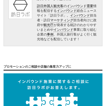
訪日外国人観光客
の
インバウンド需要
情
報を配信する
インバウンド
総合ニュース
サイト「訪日ラボ」。
インバウンド
担当
者・訪日
マーケティング
担当者向けに政
府や
観光庁
が発表する統計のわかりやす
いまとめや
インバウンド
事業に取り組む
企業の
事例
、外国人旅行客がよく行く観
光地などを配信しています！
プロモーションのご相談や店舗の集客力アップに