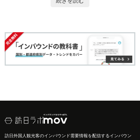
続きを読む
ア
ア
ー
す
る
おもてなし検定
において最も階級の低いスタートは
接客
サービス
に携わることを指しており、実際に試
す
す
ク
る
験が行われるのは初級以上です。
る
る
に
追
受験資格として受験する階級の1つ下位の階級に合
加
格していることが条件となるため、初めから中級や
上級を受けることはできません。
検定が開始された2009年には初級と中級のみでした
が、2016年におもてなしのスペシャリストを育成す
ることを目的として上級が設けられました。
初級および中級の試験はウェブテスト形式で行われ
ますが、上級の試験は実技、作文、面接の三部門で
構成されています。
詳しくはこちら
訪日外国人観光客のインバウンド需要情報を配信するインバウン