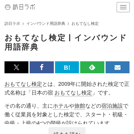
ナ
ビ
ゲ
訪日ラボ
インバウンド用語辞典
おもてなし検定
ー
シ
おもてなし検定 | インバウンド
ョ
ン
用語辞典
の
表
示
を
x<br>
Facebook<br>
は
RSS
メ
切
で
で
て
で
ル
り
おもてなし検定
とは、2009年に開始された検定で正
替
記
記
な
記
マ
式名称は「日本の宿
おもてなし検定
」です。
え
る
事
事
ブ
事
ガ
その名の通り、主に
ホテル
や
旅館
などの
宿泊施設
で
を
を
ッ
を
登
働く従業員を対象とした検定で、スタート・初級・
シ
シ
ク
購
録
中級・上級の4つの階級が設けられています。
ェ
ェ
マ
読
す