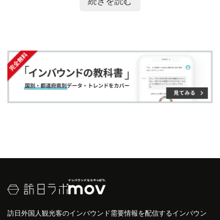
続きを読む
ア
ア
ー
す
る
コンデナスト・トラベラー
では毎年各国の観光業界
す
す
ク
る
に関連する部門を、「Readers' Choice Awards」と
る
る
に
して
ランキング
形式で発表しています。
追
加
高品質の
サービス
を提供する
ホテル
を選出している
ことで国内外に広く知られており、旅行誌の読者の
投票で発表されます。また、旅に関する読者投稿の
ランキング
としては最も歴史と権威があるといわれ
ています。
訪日外国人観光客のインバウンド需要情報を配信するインバウン