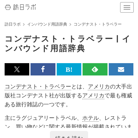
ナ
ビ
ゲ
訪日ラボ
インバウンド用語辞典
コンデナスト・トラベラー
ー
シ
コンデナスト・トラベラー | イ
ョ
ン
ンバウンド用語辞典
の
表
示
を
x<br>
Facebook<br>
は
RSS
メ
切
で
で
て
で
ル
り
コンデナスト・トラベラー
とは、
アメリカ
の大手出
替
記
記
な
記
マ
版社コンデナスト社が出版する
アメリカ
で最も権威
え
る
事
事
ブ
事
ガ
ある旅行雑誌の一つです。
を
を
ッ
を
登
主にラグジュアリートラベル、
ホテル
、レストラ
シ
シ
ク
購
録
ン、買い物などに関する最新情報が掲載されていま
ェ
ェ
マ
読
す
す。