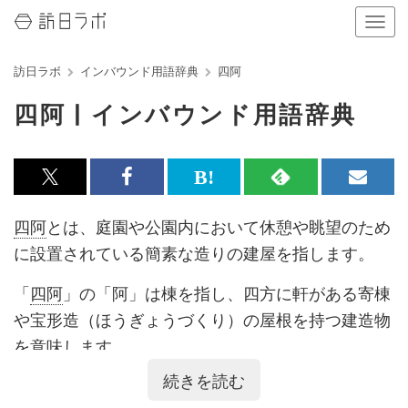
ナ
ビ
ゲ
訪日ラボ
インバウンド用語辞典
四阿
ー
シ
四阿 | インバウンド用語辞典
ョ
ン
の
表
x<br>
Facebook<br>
は
RSS
メ
示
を
で
で
て
で
ル
四阿
とは、庭園や公園内において休憩や眺望のため
切
記
記
な
記
マ
り
に設置されている簡素な造りの建屋を指します。
替
事
事
ブ
事
ガ
え
「
四阿
」の「阿」は棟を指し、四方に軒がある寄棟
る
を
を
ッ
を
登
や宝形造（ほうぎょうづくり）の屋根を持つ建造物
シ
シ
ク
購
録
を意味します。
ェ
ェ
マ
読
す
続きを読む
ア
ア
ー
す
る
英語
では「ガゼボ（西洋風あずまや）」と呼ばれま