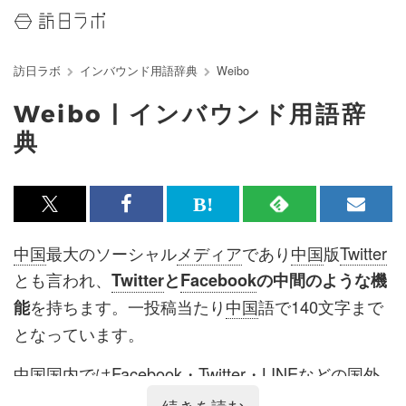
訪日ラボ
インバウンド用語辞典
Weibo
Weibo | インバウンド用語辞
典
x<br>
Facebook<br>
は
RSS
メ
で
で
て
で
ル
中国
最大のソーシャル
メディア
であり
中国
版
Twitter
記
記
な
記
マ
とも言われ、
Twitter
と
Facebook
の中間のような機
事
事
ブ
事
ガ
を持ちます。一投稿当たり
中国
語で140文字まで
能
を
を
ッ
を
登
となっています。
シ
シ
ク
購
録
中国
国内では
Facebook
・
Twitter
・
LINE
などの国外
ェ
ェ
マ
読
す
サービス
が規制されているため、
Weibo
や
WeChat