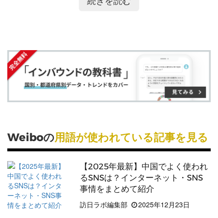
続きを読む
ア
ア
ー
す
る
などの
中国
国内発の
SNS
が普及しています。
中国
国
す
す
ク
る
内向け
SNSマーケティング
を行うには、
Weibo
など
る
る
に
の
中国
発の
SNS
ツールを利用するのが望ましいと言
追
えます。
加
詳しくはこちら
Weiboの
用語が使われている記事を見る
【2025年最新】中国でよく使われ
るSNSは？インターネット・SNS
事情をまとめて紹介
訪日ラボ編集部
2025年12月23日