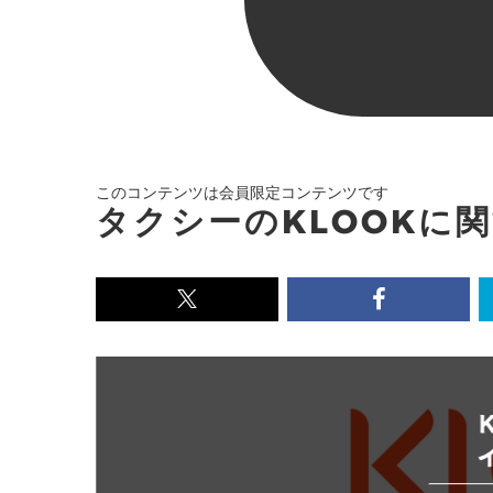
このコンテンツは会員限定コンテンツです
タクシーのKLOOKに
x<br>
Facebook<
で
で
記
記
事
事
を
を
シ
シ