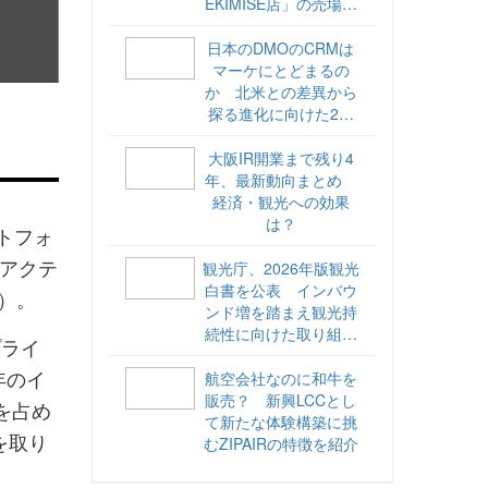
EKIMISE店」の売場づ
くりをレポート
日本のDMOのCRMは
マーケにとどまるの
か 北米との差異から
探る進化に向けた2ス
テップ【ココが違う！
海外DMOのリアル
大阪IR開業まで残り4
vol.6】
年、最新動向まとめ
経済・観光への効果
は？
ットフォ
のアクテ
観光庁、2026年版観光
白書を公表 インバウ
）。
ンド増を踏まえ観光持
続性に向けた取り組み
プライ
や旅客税の使途を明記
年のイ
航空会社なのに和牛を
販売？ 新興LCCとし
を占め
て新たな体験構築に挑
を取り
むZIPAIRの特徴を紹介