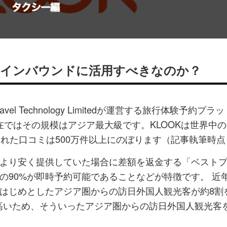
マ
読
す
ー
す
る
ク
る
に
追
をインバウンドに活用すべきなのか？
加
vel Technology Limitedが運営する旅行体験予約プラ
現在ではその規模はアジア最大級です。KLOOKは世界中
れた口コミは500万件以上にのぼります（記事執筆時点
より安く提供していた場合に差額を返金する「ベスト
の90%が即時予約可能であることなどが特徴です。 近
はじめとしたアジア圏からの訪日外国人観光客が約8割
が高いため、そういったアジア圏からの訪日外国人観光客