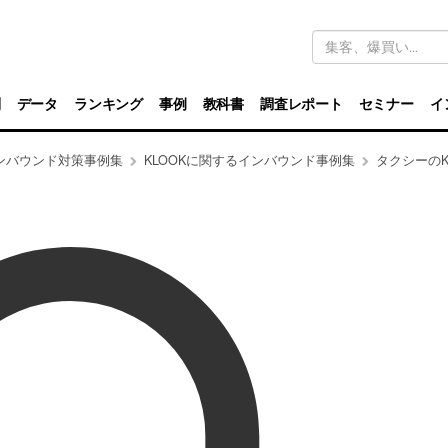
キ
ー
ワ
ー
ド
別
データ
ランキング
事例
教科書
調査レポート
セミナー
イ
検
索
ンバウンド対策事例集
KLOOKに関するインバウンド事例集
タクシーのK