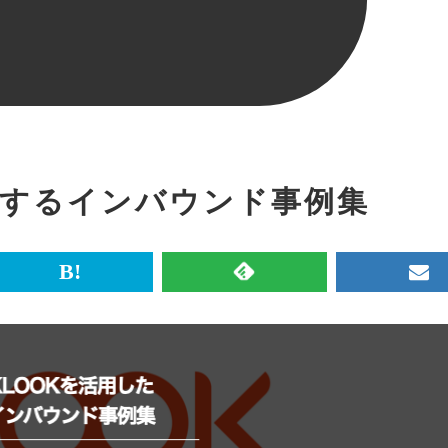
関するインバウンド事例集
br>
は
RSS
メ
て
で
ル
な
記
マ
ブ
事
ガ
ッ
を
登
ク
購
録