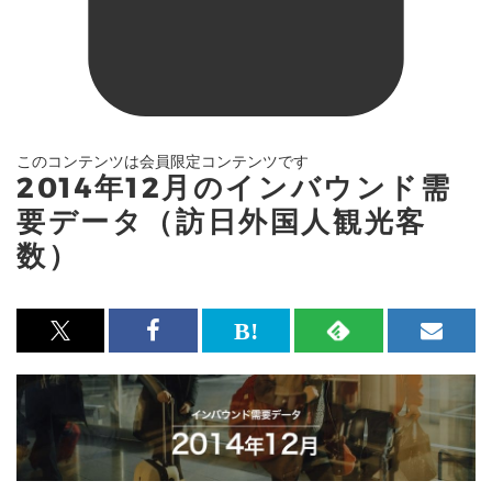
このコンテンツは会員限定コンテンツです
2014年12月のインバウンド需
要データ（訪日外国人観光客
数）
x<br>
Facebook<br>
は
RSS
メ
で
で
て
で
ル
記
記
な
記
マ
事
事
ブ
事
ガ
を
を
ッ
を
登