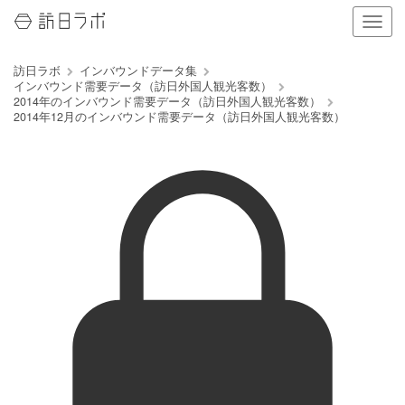
ナ
ビ
ゲ
訪日ラボ
インバウンドデータ集
ー
インバウンド需要データ（訪日外国人観光客数）
シ
2014年のインバウンド需要データ（訪日外国人観光客数）
ョ
2014年12月のインバウンド需要データ（訪日外国人観光客数）
ン
の
表
示
を
切
り
替
え
る