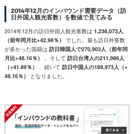
シ
シ
ク
購
録
2014年12月のインバウンド需要データ（訪
ェ
ェ
マ
読
す
日外国人観光客数）を数値で見てみる
ア
ア
ー
す
る
す
す
ク
る
2014年12月の訪日外国人観光客数は
1,236,073人
る
る
に
でした。最も訪日外客数
（前年同月比+42.98％）
追
が多かった国籍は
訪日韓国人で270,903人（前年同
加
、そして
月比+48.16％）
訪日台湾人の211,986人
、続いて
（+41.89％）
訪日中国人の189,973人（+
となりました。
48.16％）