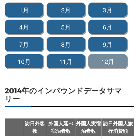
1月
2月
3月
4月
5月
6月
7月
8月
9月
10月
11月
12月
2014年のインバウンドデータサマ
リー
訪日外客
外国人延べ
外国人実宿
訪日外国人旅
数
宿泊者数
泊者数
行消費額