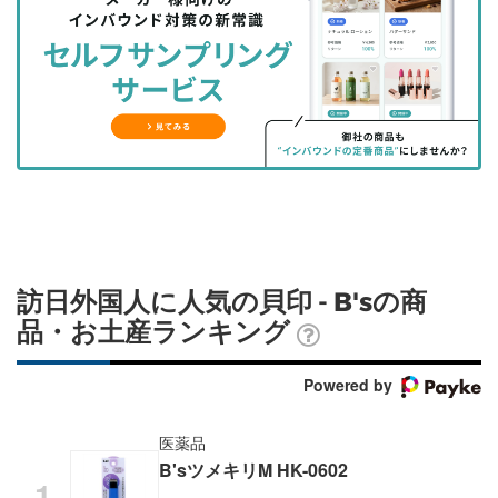
を
を
ッ
を
登
シ
シ
ク
購
録
ェ
ェ
マ
読
す
ア
ア
ー
す
る
す
す
ク
る
る
る
に
追
加
訪日外国人に人気の貝印 - B'sの商
品・お土産ランキング
Powered by
医薬品
B'sツメキリM HK-0602