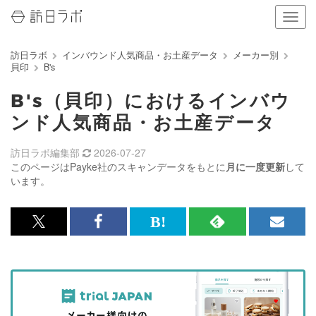
ナ
ビ
ゲ
訪日ラボ
インバウンド人気商品・お土産データ
メーカー別
ー
貝印
B's
シ
ョ
B's（貝印）におけるインバウ
ン
の
ンド人気商品・お土産データ
表
示
訪日ラボ編集部
2026-07-27
を
このページはPayke社のスキャンデータをもとに
月に一度更新
して
切
います。
り
替
え
x<br>
Facebook<br>
は
RSS
メ
る
で
で
て
で
ル
記
記
な
記
マ
事
事
ブ
事
ガ