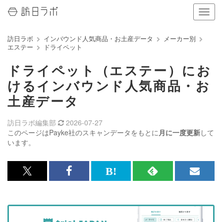
ナ
ビ
ゲ
訪日ラボ
インバウンド人気商品・お土産データ
メーカー別
ー
エステー
ドライペット
シ
ョ
ドライペット（エステー）にお
ン
の
けるインバウンド人気商品・お
表
土産データ
示
を
切
訪日ラボ編集部
2026-07-27
り
このページはPayke社のスキャンデータをもとに
月に一度更新
して
替
います。
え
る
x<br>
Facebook<br>
は
RSS
メ
で
で
て
で
ル
記
記
な
記
マ