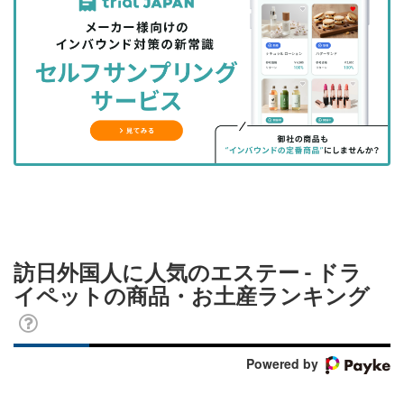
事
事
ブ
事
ガ
を
を
ッ
を
登
シ
シ
ク
購
録
ェ
ェ
マ
読
す
ア
ア
ー
す
る
す
す
ク
る
る
る
に
追
加
訪日外国人に人気のエステー - ドラ
イペットの商品・お土産ランキング
Powered by