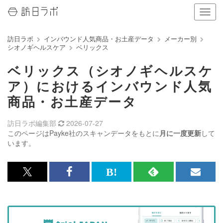
ナ
ビ
ゲ
訪日ラボ
インバウンド人気商品・お土産データ
メーカー別
ー
シオノギヘルスケア
ベリックス
シ
ョ
ベリックス（シオノギヘルスケ
ン
の
ア）におけるインバウンド人気
表
商品・お土産データ
示
を
切
訪日ラボ編集部
2026-07-27
り
このページはPayke社のスキャンデータをもとに
月に一度更新
して
替
います。
え
る
x<br>
Facebook<br>
は
RSS
メ
で
で
て
で
ル
記
記
な
記
マ