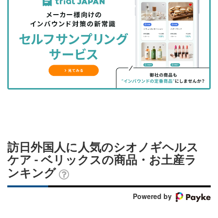
事
事
ブ
事
ガ
を
を
ッ
を
登
シ
シ
ク
購
録
ェ
ェ
マ
読
す
ア
ア
ー
す
る
す
す
ク
る
る
る
に
追
加
訪日外国人に人気のシオノギヘルス
ケア - ベリックスの商品・お土産ラ
ンキング
Powered by