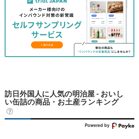
事
事
ブ
事
ガ
を
を
ッ
を
登
シ
シ
ク
購
録
ェ
ェ
マ
読
す
ア
ア
ー
す
る
す
す
ク
る
る
る
に
追
加
訪日外国人に人気の明治屋 - おいし
い缶詰の商品・お土産ランキング
Powered by