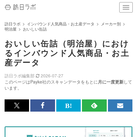
ナ
ビ
ゲ
訪日ラボ
インバウンド人気商品・お土産データ
メーカー別
ー
明治屋
おいしい缶詰
シ
ョ
おいしい缶詰（明治屋）におけ
ン
の
るインバウンド人気商品・お土
表
産データ
示
を
切
訪日ラボ編集部
2026-07-27
り
このページはPayke社のスキャンデータをもとに
月に一度更新
して
替
います。
え
る
x<br>
Facebook<br>
は
RSS
メ
で
で
て
で
ル
記
記
な
記
マ