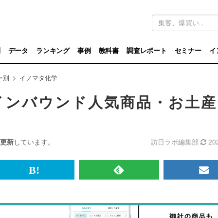
キ
ー
ワ
ー
ド
別
データ
ランキング
事例
教科書
調査レポート
セミナー
イ
検
索
ー別
イノマタ化学
インバウンド人気商品・お土産
更新
しています。
訪日ラボ編集部
20
br>
は
RSS
メ
て
で
ル
な
記
マ