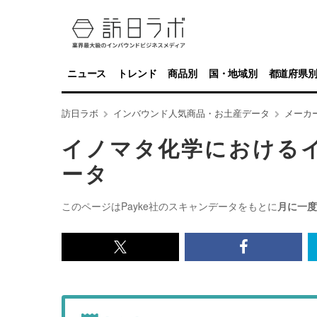
ニュース
トレンド
商品別
国・地域別
都道府県
訪日ラボ
インバウンド人気商品・お土産データ
メーカ
イノマタ化学における
ータ
このページはPayke社のスキャンデータをもとに
月に一度
x<br>
Facebook<
で
で
記
記