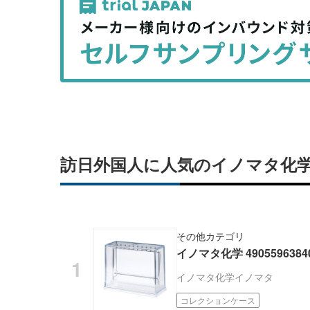
事
事
を
を
シ
シ
ェ
ェ
ア
ア
す
す
る
る
訪日外国人に人気のイノマタ化
その他カテゴリ
イノマタ化学 49055963
イノマタ化学
イノマタ
コレクションケース