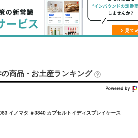
ブ
事
ガ
ッ
を
登
ク
購
録
マ
読
す
ー
す
る
ク
る
に
追
学の商品・お土産ランキング
加
Powered by
84083 イノマタ ＃3840 カプセルトイディスプレイケース