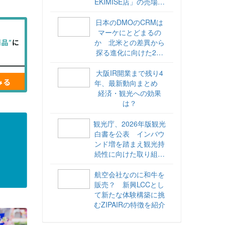
EKIMISE店」の売場づ
くりをレポート
日本のDMOのCRMは
マーケにとどまるの
か 北米との差異から
探る進化に向けた2ス
テップ【ココが違う！
海外DMOのリアル
大阪IR開業まで残り4
vol.6】
年、最新動向まとめ
経済・観光への効果
は？
観光庁、2026年版観光
白書を公表 インバウ
ンド増を踏まえ観光持
続性に向けた取り組み
や旅客税の使途を明記
航空会社なのに和牛を
販売？ 新興LCCとし
て新たな体験構築に挑
むZIPAIRの特徴を紹介