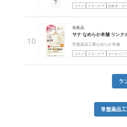
コスメ
スキンケア
化粧水・ロ
化粧品
サナ なめらか本舗 リンクル
常盤薬品工業
なめらか本舗
コスメ
スキンケア
オールイン
ラ
常盤薬品工