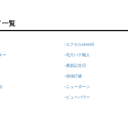
ド一覧
エクセル(excel)
ター
毛穴パテ職人
素肌記念日
強強打破
飴
ニューボーン
ビューパワー