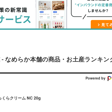
ブ
事
ガ
ッ
を
登
ク
購
録
マ
読
す
ー
す
る
ク
る
に
追
 - なめらか本舗の商品・お土産ランキン
加
Powered by
くらクリーム NC 20g