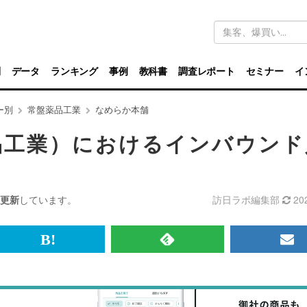
キ
ー
ワ
ー
ド
別
データ
ランキング
事例
教科書
調査レポート
セミナー
イ
検
索
ー別
常盤薬品工業
なめらか本舗
品工業）におけるインバウンド
更新
しています。
訪日ラボ編集部
20
br>
は
RSS
メ
て
で
ル
な
記
マ