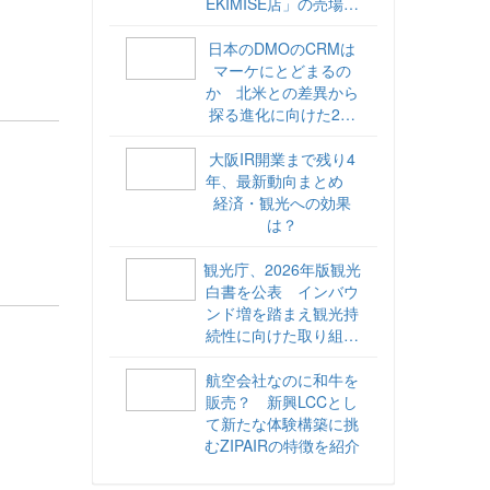
EKIMISE店」の売場づ
くりをレポート
日本のDMOのCRMは
マーケにとどまるの
か 北米との差異から
探る進化に向けた2ス
テップ【ココが違う！
海外DMOのリアル
大阪IR開業まで残り4
vol.6】
年、最新動向まとめ
経済・観光への効果
は？
観光庁、2026年版観光
白書を公表 インバウ
ンド増を踏まえ観光持
続性に向けた取り組み
や旅客税の使途を明記
航空会社なのに和牛を
販売？ 新興LCCとし
て新たな体験構築に挑
むZIPAIRの特徴を紹介