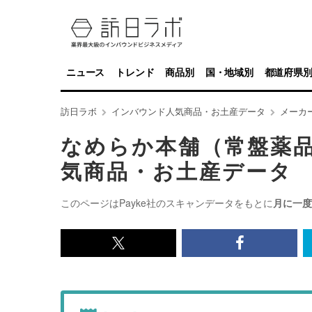
ニュース
トレンド
商品別
国・地域別
都道府県
訪日ラボ
インバウンド人気商品・お土産データ
メーカ
なめらか本舗（常盤薬
気商品・お土産データ
このページはPayke社のスキャンデータをもとに
月に一度
x<br>
Facebook<
で
で
記
記