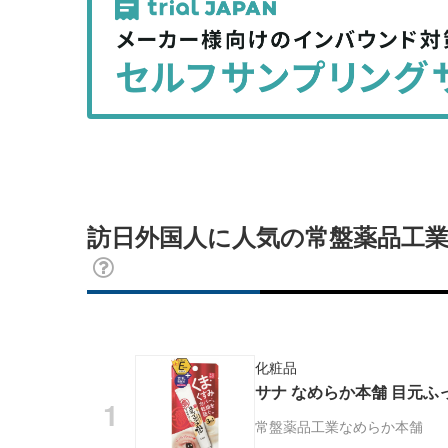
事
事
を
を
シ
シ
ェ
ェ
ア
ア
す
す
る
る
訪日外国人に人気の常盤薬品工業
化粧品
サナ なめらか本舗 目元ふっ
常盤薬品工業
なめらか本舗