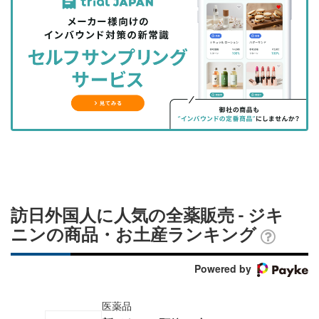
事
事
ブ
事
ガ
を
を
ッ
を
登
シ
シ
ク
購
録
ェ
ェ
マ
読
す
ア
ア
ー
す
る
す
す
ク
る
る
る
に
追
加
訪日外国人に人気の全薬販売 - ジキ
ニンの商品・お土産ランキング
Powered by
医薬品