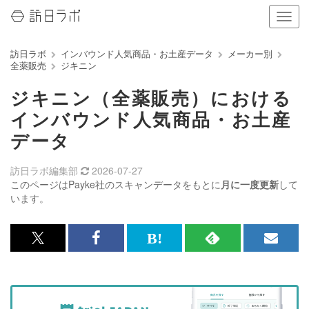
ナ
ビ
ゲ
訪日ラボ
インバウンド人気商品・お土産データ
メーカー別
ー
全薬販売
ジキニン
シ
ョ
ジキニン（全薬販売）における
ン
の
インバウンド人気商品・お土産
表
データ
示
を
切
訪日ラボ編集部
2026-07-27
り
このページはPayke社のスキャンデータをもとに
月に一度更新
して
替
います。
え
る
x<br>
Facebook<br>
は
RSS
メ
で
で
て
で
ル
記
記
な
記
マ