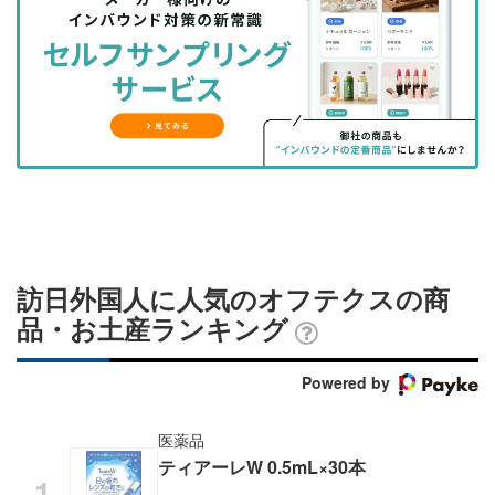
を
を
ッ
を
登
シ
シ
ク
購
録
ェ
ェ
マ
読
す
ア
ア
ー
す
る
す
す
ク
る
る
る
に
追
加
訪日外国人に人気のオフテクスの商
品・お土産ランキング
Powered by
医薬品
ティアーレW 0.5mL×30本