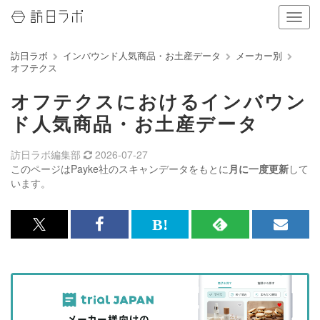
ナ
ビ
ゲ
訪日ラボ
インバウンド人気商品・お土産データ
メーカー別
ー
オフテクス
シ
ョ
オフテクスにおけるインバウン
ン
の
ド人気商品・お土産データ
表
示
訪日ラボ編集部
2026-07-27
を
このページはPayke社のスキャンデータをもとに
月に一度更新
して
切
います。
り
替
え
x<br>
Facebook<br>
は
RSS
メ
る
で
で
て
で
ル
記
記
な
記
マ
事
事
ブ
事
ガ