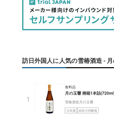
事
事
を
を
シ
シ
ェ
ェ
ア
ア
す
す
る
る
訪日外国人に人気の雪椿酒造 -
食料品
月の玉響 桐箱1本詰(720ml
雪椿酒造
月の玉響
日本酒
純米大吟醸酒