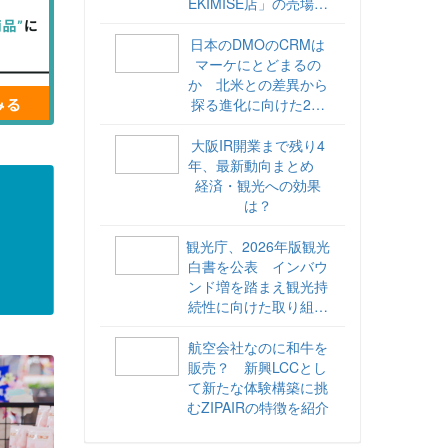
EKIMISE店」の売場づ
くりをレポート
日本のDMOのCRMは
マーケにとどまるの
か 北米との差異から
探る進化に向けた2ス
テップ【ココが違う！
海外DMOのリアル
大阪IR開業まで残り4
vol.6】
年、最新動向まとめ
経済・観光への効果
は？
観光庁、2026年版観光
白書を公表 インバウ
ンド増を踏まえ観光持
続性に向けた取り組み
や旅客税の使途を明記
航空会社なのに和牛を
販売？ 新興LCCとし
て新たな体験構築に挑
むZIPAIRの特徴を紹介