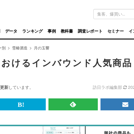
キ
ー
ワ
ー
ド
別
データ
ランキング
事例
教科書
調査レポート
セミナー
イ
検
索
ー別
雪椿酒造
月の玉響
におけるインバウンド人気商品
更新
しています。
訪日ラボ編集部
20
br>
は
RSS
メ
て
で
ル
な
記
マ