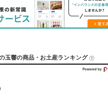
ブ
事
ガ
ッ
を
登
ク
購
録
マ
読
す
ー
す
る
ク
る
に
追
 月の玉響の商品・お土産ランキング
加
Powered by
)