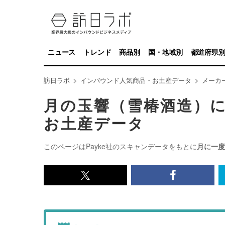
ニュース
トレンド
商品別
国・地域別
都道府県
訪日ラボ
インバウンド人気商品・お土産データ
メーカ
月の玉響（雪椿酒造）
お土産データ
このページはPayke社のスキャンデータをもとに
月に一度
x<br>
Facebook<
で
で
記
記