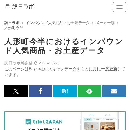
ナ
ビ
ゲ
訪日ラボ
インバウンド人気商品・お土産データ
メーカー別
ー
人形町今半
シ
ョ
人形町今半におけるインバウン
ン
の
ド人気商品・お土産データ
表
示
訪日ラボ編集部
2026-07-27
を
このページはPayke社のスキャンデータをもとに
月に一度更新
して
切
います。
り
替
え
x<br>
Facebook<br>
は
RSS
メ
る
で
で
て
で
ル
記
記
な
記
マ
事
事
ブ
事
ガ