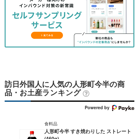
を
を
ッ
を
登
シ
シ
ク
購
録
ェ
ェ
マ
読
す
ア
ア
ー
す
る
す
す
ク
る
る
る
に
追
加
訪日外国人に人気の人形町今半の商
品・お土産ランキング
Powered by
食料品
人形町今半 すき焼わりした ストレート
(460g)