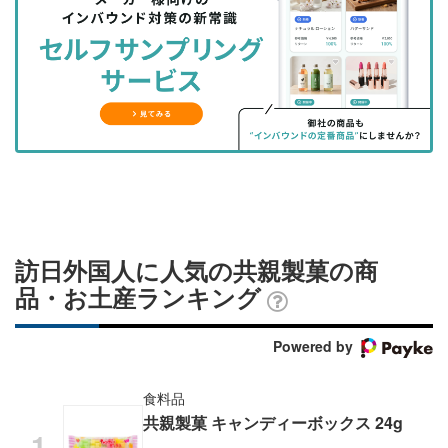
を
を
ッ
を
登
シ
シ
ク
購
録
ェ
ェ
マ
読
す
ア
ア
ー
す
る
す
す
ク
る
る
る
に
追
加
訪日外国人に人気の共親製菓の商
品・お土産ランキング
Powered by
食料品
共親製菓 キャンディーボックス 24g