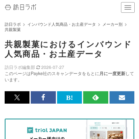
ナ
ビ
ゲ
訪日ラボ
インバウンド人気商品・お土産データ
メーカー別
ー
共親製菓
シ
ョ
共親製菓におけるインバウンド
ン
の
人気商品・お土産データ
表
示
訪日ラボ編集部
2026-07-27
を
このページはPayke社のスキャンデータをもとに
月に一度更新
して
切
います。
り
替
え
x<br>
Facebook<br>
は
RSS
メ
る
で
で
て
で
ル
記
記
な
記
マ
事
事
ブ
事
ガ