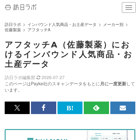
ナ
ビ
ゲ
訪日ラボ
インバウンド人気商品・お土産データ
メーカー別
ー
佐藤製薬
アフタッチA
シ
ョ
アフタッチA（佐藤製薬）にお
ン
の
けるインバウンド人気商品・お
表
土産データ
示
を
切
訪日ラボ編集部
2026-07-27
り
このページはPayke社のスキャンデータをもとに
月に一度更新
して
替
います。
え
る
x<br>
Facebook<br>
は
RSS
メ
で
で
て
で
ル
記
記
な
記
マ