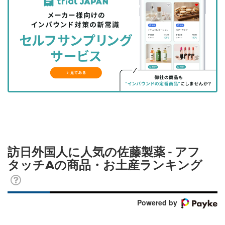
事
事
ブ
事
ガ
を
を
ッ
を
登
シ
シ
ク
購
録
ェ
ェ
マ
読
す
ア
ア
ー
す
る
す
す
ク
る
る
る
に
追
加
訪日外国人に人気の佐藤製薬 - アフ
タッチAの商品・お土産ランキング
Powered by