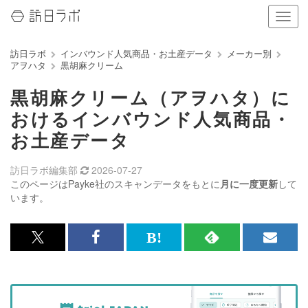
ナ
ビ
ゲ
訪日ラボ
インバウンド人気商品・お土産データ
メーカー別
ー
アヲハタ
黒胡麻クリーム
シ
ョ
黒胡麻クリーム（アヲハタ）に
ン
の
おけるインバウンド人気商品・
表
お土産データ
示
を
切
訪日ラボ編集部
2026-07-27
り
このページはPayke社のスキャンデータをもとに
月に一度更新
して
替
います。
え
る
x<br>
Facebook<br>
は
RSS
メ
で
で
て
で
ル
記
記
な
記
マ