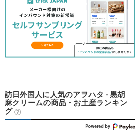
事
事
ブ
事
ガ
を
を
ッ
を
登
シ
シ
ク
購
録
ェ
ェ
マ
読
す
ア
ア
ー
す
る
す
す
ク
る
る
る
に
追
加
訪日外国人に人気のアヲハタ - 黒胡
麻クリームの商品・お土産ランキン
グ
Powered by