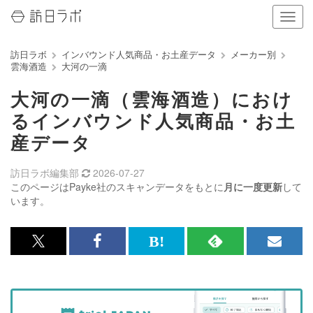
ナ
ビ
ゲ
訪日ラボ
インバウンド人気商品・お土産データ
メーカー別
ー
雲海酒造
大河の一滴
シ
ョ
大河の一滴（雲海酒造）におけ
ン
の
るインバウンド人気商品・お土
表
産データ
示
を
切
訪日ラボ編集部
2026-07-27
り
このページはPayke社のスキャンデータをもとに
月に一度更新
して
替
います。
え
る
x<br>
Facebook<br>
は
RSS
メ
で
で
て
で
ル
記
記
な
記
マ