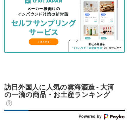
事
事
ブ
事
ガ
を
を
ッ
を
登
シ
シ
ク
購
録
ェ
ェ
マ
読
す
ア
ア
ー
す
る
す
す
ク
る
る
る
に
追
加
訪日外国人に人気の雲海酒造 - 大河
の一滴の商品・お土産ランキング
Powered by