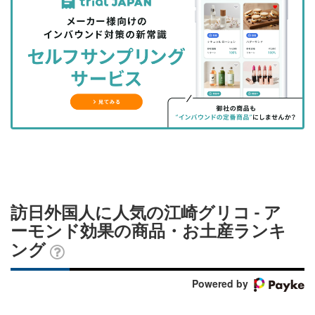
事
事
ブ
事
ガ
を
を
ッ
を
登
シ
シ
ク
購
録
ェ
ェ
マ
読
す
ア
ア
ー
す
る
す
す
ク
る
る
る
に
追
加
訪日外国人に人気の江崎グリコ - ア
ーモンド効果の商品・お土産ランキ
ング
Powered by