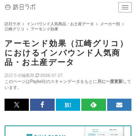
ナ
ビ
ゲ
訪日ラボ
インバウンド人気商品・お土産データ
メーカー別
ー
江崎グリコ
アーモンド効果
シ
ョ
アーモンド効果（江崎グリコ）
ン
の
におけるインバウンド人気商
表
品・お土産データ
示
を
切
訪日ラボ編集部
2026-07-27
り
このページはPayke社のスキャンデータをもとに
月に一度更新
して
替
います。
え
る
x<br>
Facebook<br>
は
RSS
メ
で
で
て
で
ル
記
記
な
記
マ