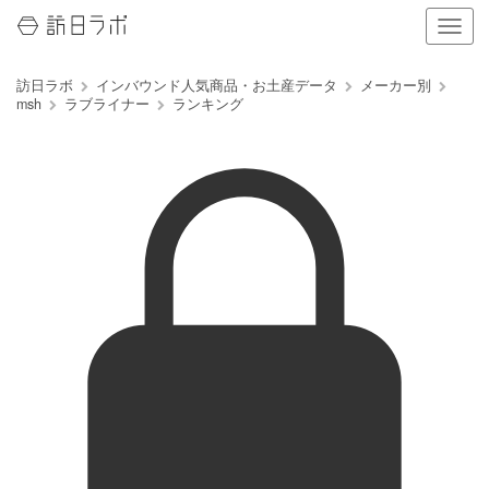
ナ
ビ
ゲ
訪日ラボ
インバウンド人気商品・お土産データ
メーカー別
ー
msh
ラブライナー
ランキング
シ
ョ
ン
の
表
示
を
切
り
替
え
る