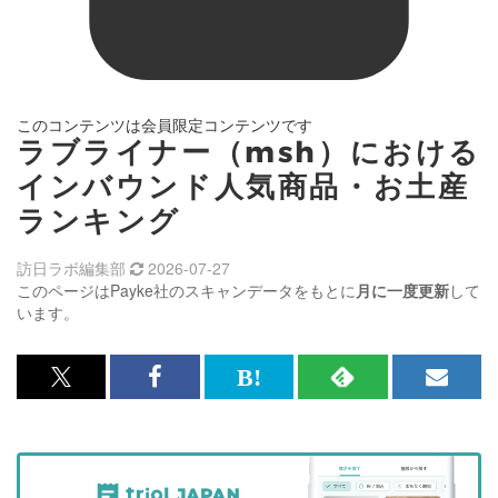
このコンテンツは会員限定コンテンツです
ラブライナー（msh）における
インバウンド人気商品・お土産
ランキング
訪日ラボ編集部
2026-07-27
このページはPayke社のスキャンデータをもとに
月に一度更新
して
います。
x<br>
Facebook<br>
は
RSS
メ
で
で
て
で
ル
記
記
な
記
マ
事
事
ブ
事
ガ