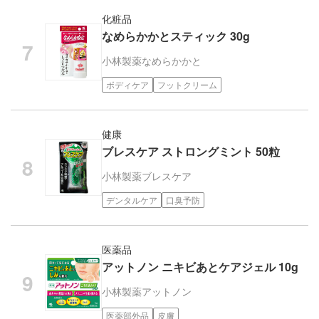
化粧品
なめらかかとスティック 30g
小林製薬
なめらかかと
ボディケア
フットクリーム
健康
ブレスケア ストロングミント 50粒
小林製薬
ブレスケア
デンタルケア
口臭予防
医薬品
アットノン ニキビあとケアジェル 10g
小林製薬
アットノン
医薬部外品
皮膚