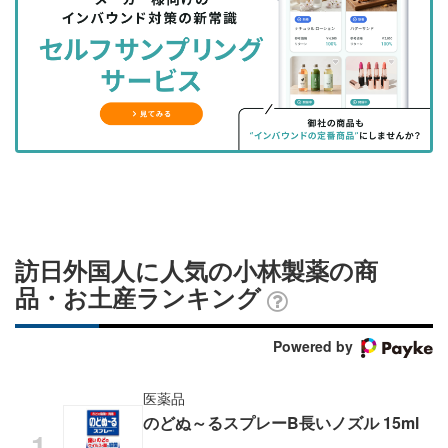
を
を
ッ
を
登
シ
シ
ク
購
録
ェ
ェ
マ
読
す
ア
ア
ー
す
る
す
す
ク
る
る
る
に
追
加
訪日外国人に人気の小林製薬の商
品・お土産ランキング
Powered by
医薬品
のどぬ～るスプレーB長いノズル 15ml