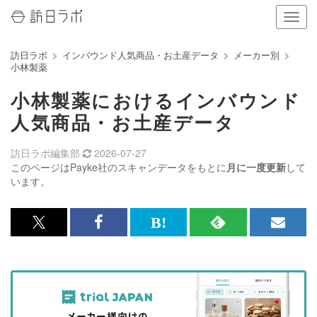
ナ
ビ
ゲ
訪日ラボ
インバウンド人気商品・お土産データ
メーカー別
ー
小林製薬
シ
ョ
小林製薬におけるインバウンド
ン
の
人気商品・お土産データ
表
示
訪日ラボ編集部
2026-07-27
を
このページはPayke社のスキャンデータをもとに
月に一度更新
して
切
います。
り
替
え
x<br>
Facebook<br>
は
RSS
メ
る
で
で
て
で
ル
記
記
な
記
マ
事
事
ブ
事
ガ