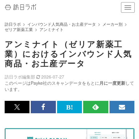
ナ
ビ
ゲ
訪日ラボ
インバウンド人気商品・お土産データ
メーカー別
ー
ゼリア新薬工業
アンミナイト
シ
ョ
アンミナイト（ゼリア新薬工
ン
の
業）におけるインバウンド人気
表
商品・お土産データ
示
を
切
訪日ラボ編集部
2026-07-27
り
このページはPayke社のスキャンデータをもとに
月に一度更新
して
替
います。
え
る
x<br>
Facebook<br>
は
RSS
メ
で
で
て
で
ル
記
記
な
記
マ