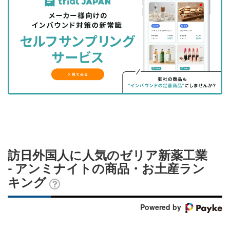
事
事
ブ
事
ガ
を
を
ッ
を
登
シ
シ
ク
購
録
ェ
ェ
マ
読
す
ア
ア
ー
す
る
す
す
ク
る
る
る
に
追
加
訪日外国人に人気のゼリア新薬工業
- アンミナイトの商品・お土産ラン
キング
Powered by