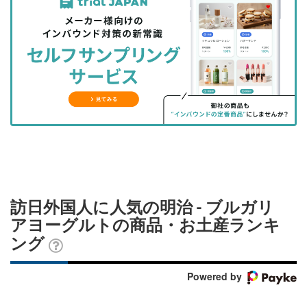
事
事
ブ
事
ガ
を
を
ッ
を
登
シ
シ
ク
購
録
ェ
ェ
マ
読
す
ア
ア
ー
す
る
す
す
ク
る
る
る
に
追
加
訪日外国人に人気の明治 - ブルガリ
アヨーグルトの商品・お土産ランキ
ング
Powered by