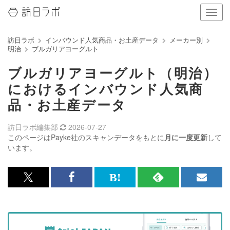
ナ
ビ
ゲ
訪日ラボ
インバウンド人気商品・お土産データ
メーカー別
ー
明治
ブルガリアヨーグルト
シ
ョ
ブルガリアヨーグルト（明治）
ン
の
におけるインバウンド人気商
表
品・お土産データ
示
を
切
訪日ラボ編集部
2026-07-27
り
このページはPayke社のスキャンデータをもとに
月に一度更新
して
替
います。
え
る
x<br>
Facebook<br>
は
RSS
メ
で
で
て
で
ル
記
記
な
記
マ