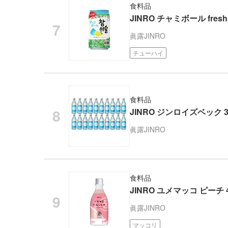
食料品
JINRO チャミボール fresh
眞露
JINRO
チューハイ
食料品
JINRO ジンロイズベック 3
眞露
JINRO
食料品
JINRO ユメマッコ ピーチ 4
眞露
JINRO
マッコリ