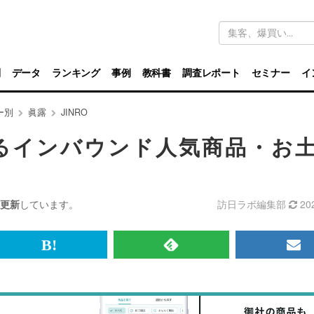
キ
ー
ワ
ー
ド
別
データ
ランキング
事例
教科書
調査レポート
セミナー
イ
検
索
ー別
眞露
JINRO
けるインバウンド人気商品・お
更新
しています。
訪日ラボ編集部
20
br>
は
RSS
メ
て
で
ル
な
記
マ