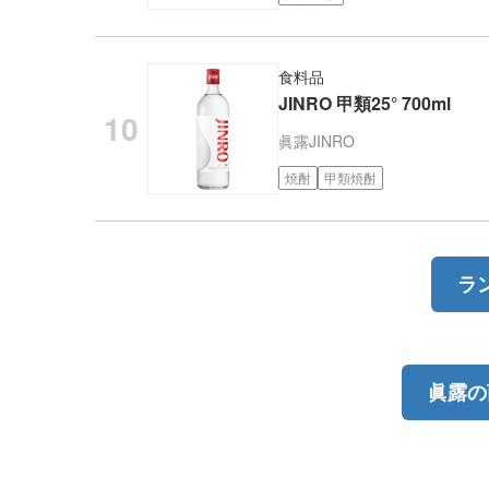
食料品
JINRO 甲類25° 700ml
眞露
JINRO
焼酎
甲類焼酎
ラ
眞露の