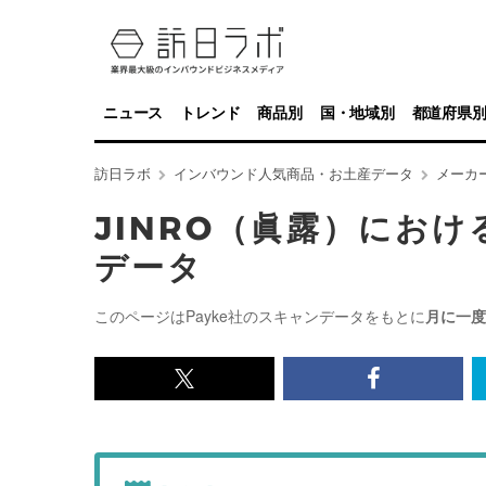
ニュース
トレンド
商品別
国・地域別
都道府県
訪日ラボ
インバウンド人気商品・お土産データ
メーカ
JINRO（眞露）にお
データ
このページはPayke社のスキャンデータをもとに
月に一度
x<br>
Facebook<
で
で
記
記