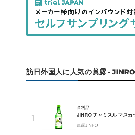
事
事
を
を
シ
シ
ェ
ェ
ア
ア
す
す
る
る
訪日外国人に人気の眞露 - JIN
食料品
JINRO チャミスル マスカッ
眞露
JINRO