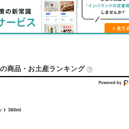
ブ
事
ガ
ッ
を
登
ク
購
録
マ
読
す
ー
す
る
ク
る
に
追
ROの商品・お土産ランキング
加
Powered by
ト 360ml