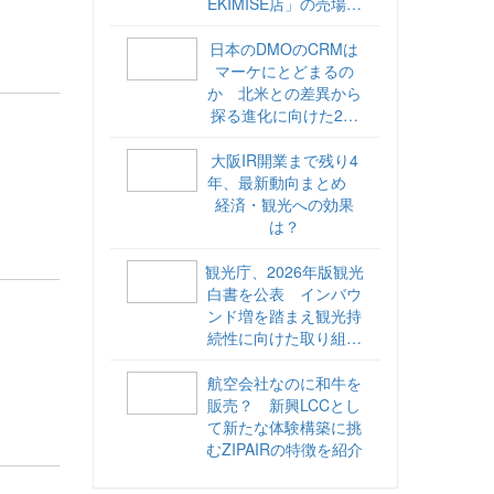
EKIMISE店」の売場づ
くりをレポート
日本のDMOのCRMは
マーケにとどまるの
か 北米との差異から
探る進化に向けた2ス
テップ【ココが違う！
海外DMOのリアル
大阪IR開業まで残り4
vol.6】
年、最新動向まとめ
経済・観光への効果
は？
観光庁、2026年版観光
白書を公表 インバウ
ンド増を踏まえ観光持
続性に向けた取り組み
や旅客税の使途を明記
航空会社なのに和牛を
販売？ 新興LCCとし
て新たな体験構築に挑
むZIPAIRの特徴を紹介