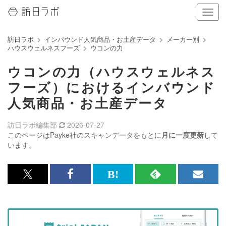
ナ
ビ
ゲ
訪日ラボ
インバウンド人気商品・お土産データ
メーカー別
ー
ハウスウェルネスフーズ
ウコンの力
シ
ョ
ウコンの力（ハウスウェルネス
ン
の
フーズ）におけるインバウンド
表
人気商品・お土産データ
示
を
切
訪日ラボ編集部
2026-07-27
り
このページはPayke社のスキャンデータをもとに
月に一度更新
して
替
います。
え
る
x<br>
Facebook<br>
は
RSS
メ
で
で
て
で
ル
記
記
な
記
マ