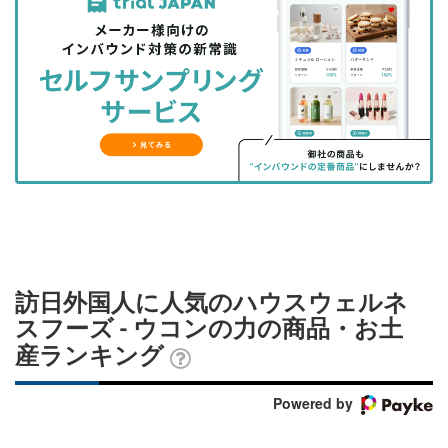
事
事
ブ
事
ガ
を
を
ッ
を
登
シ
シ
ク
購
録
ェ
ェ
マ
読
す
ア
ア
ー
す
る
す
す
ク
る
る
る
に
追
加
訪日外国人に人気のハウスウェルネ
スフーズ - ウコンの力の商品・お土
産ランキング
Powered by