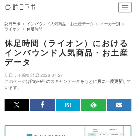
ナ
ビ
ゲ
訪日ラボ
インバウンド人気商品・お土産データ
メーカー別
ー
ライオン
休足時間
シ
ョ
休足時間（ライオン）における
ン
の
インバウンド人気商品・お土産
表
データ
示
を
切
訪日ラボ編集部
2026-07-27
り
このページはPayke社のスキャンデータをもとに
月に一度更新
して
替
います。
え
る
x<br>
Facebook<br>
は
RSS
メ
で
で
て
で
ル
記
記
な
記
マ