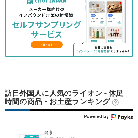
事
事
ブ
事
ガ
を
を
ッ
を
登
シ
シ
ク
購
録
ェ
ェ
マ
読
す
ア
ア
ー
す
る
す
す
ク
る
る
る
に
追
加
訪日外国人に人気のライオン - 休足
時間の商品・お土産ランキング
Powered by
健康