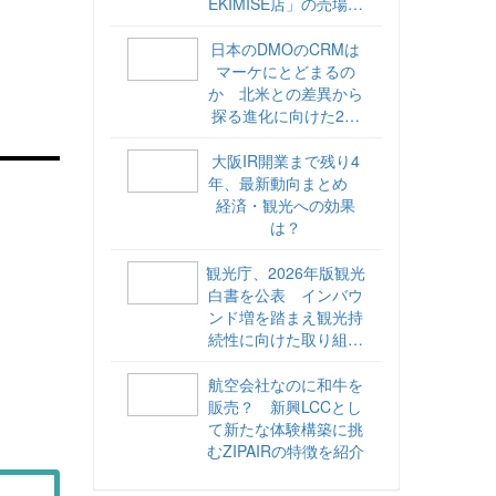
EKIMISE店」の売場づ
くりをレポート
日本のDMOのCRMは
マーケにとどまるの
か 北米との差異から
探る進化に向けた2ス
テップ【ココが違う！
海外DMOのリアル
大阪IR開業まで残り4
vol.6】
年、最新動向まとめ
経済・観光への効果
は？
観光庁、2026年版観光
白書を公表 インバウ
ンド増を踏まえ観光持
続性に向けた取り組み
や旅客税の使途を明記
航空会社なのに和牛を
販売？ 新興LCCとし
て新たな体験構築に挑
むZIPAIRの特徴を紹介