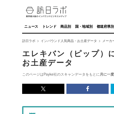
ニュース
トレンド
商品別
国・地域別
都道府県
訪日ラボ
インバウンド人気商品・お土産データ
メーカ
エレキバン（ピップ）
お土産データ
このページはPayke社のスキャンデータをもとに
月に一度
x<br>
Facebook<
で
で
記
記