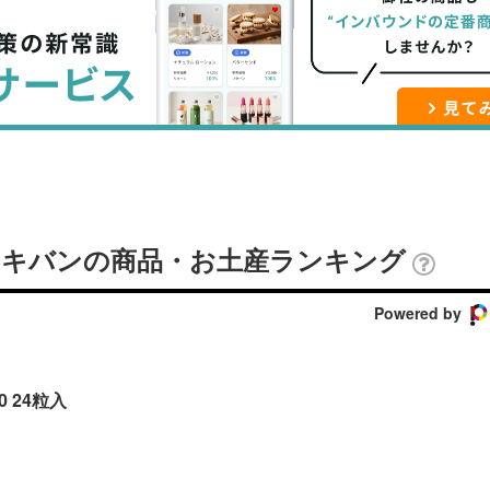
ブ
事
ガ
ッ
を
登
ク
購
録
マ
読
す
ー
す
る
ク
る
に
追
エレキバンの商品・お土産ランキング
加
Powered by
0 24粒入