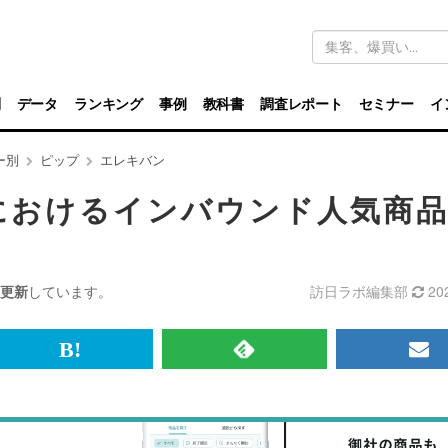
キ
ー
ワ
ー
ド
別
データ
ランキング
事例
教科書
調査レポート
セミナー
イ
検
索
ー別
ピップ
エレキバン
におけるインバウンド人気商
更新
しています。
訪日ラボ編集部
20
br>
は
RSS
メ
て
で
ル
な
記
マ