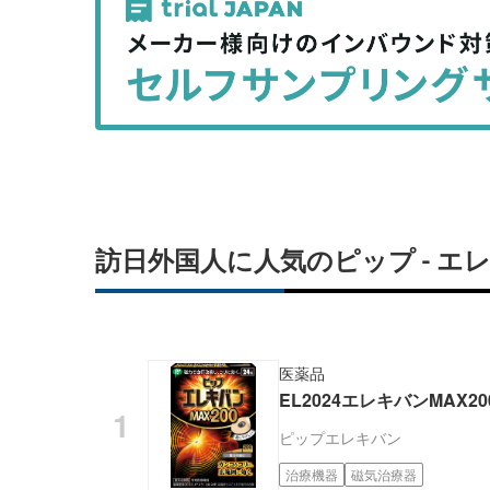
事
事
を
を
シ
シ
ェ
ェ
ア
ア
す
す
る
る
訪日外国人に人気のピップ - 
医薬品
EL2024エレキバンMAX20
ピップ
エレキバン
治療機器
磁気治療器