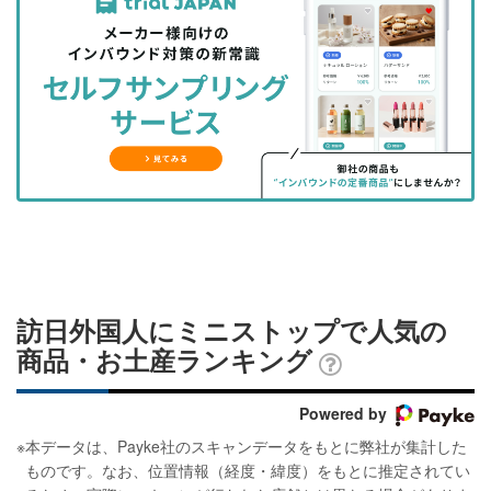
事
事
ブ
事
ガ
を
を
ッ
を
登
シ
シ
ク
購
録
ェ
ェ
マ
読
す
ア
ア
ー
す
る
す
す
ク
る
る
る
に
追
加
訪日外国人にミニストップで人気の
商品・お土産ランキング
Powered by
※
本データは、Payke社のスキャンデータをもとに弊社が集計した
ものです。なお、位置情報（経度・緯度）をもとに推定されてい