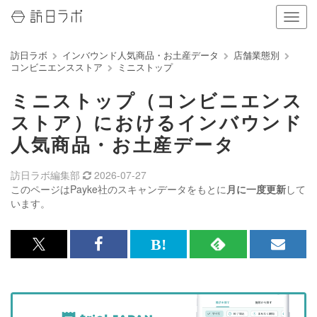
ナ
ビ
ゲ
訪日ラボ
インバウンド人気商品・お土産データ
店舗業態別
ー
コンビニエンスストア
ミニストップ
シ
ョ
ミニストップ（コンビニエンス
ン
の
ストア）におけるインバウンド
表
人気商品・お土産データ
示
を
切
訪日ラボ編集部
2026-07-27
り
このページはPayke社のスキャンデータをもとに
月に一度更新
して
替
います。
え
る
x<br>
Facebook<br>
は
RSS
メ
で
で
て
で
ル
記
記
な
記
マ