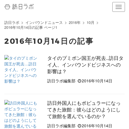
ナ
ビ
ゲ
訪日ラボ
インバウンドニュース
2016年
10月
ー
2016年10月14日の記事 ページ1
シ
ョ
2016年10月14日の記事
ン
の
表
タイのプミポン国王が死去…訪日タ
示
イ人、インバウンドビジネスへの
を
切
影響は？
り
訪日ラボ編集部
2016年10月14日
替
え
る
訪日外国人にもポピュラーになっ
てきた旅館：彼らはどのようにし
て旅館を選んでいるのか？
訪日ラボ編集部
2016年10月14日