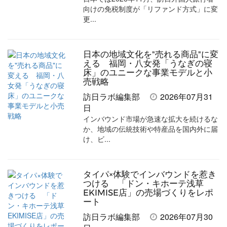
ア
ア
ー
す
る
向けの免税制度が「リファンド方式」に変
す
す
ク
る
更...
る
る
に
追
日本の地域文化を"売れる商品"に変
加
える 福岡・八女発「うなぎの寝
床」のユニークな事業モデルと小
売戦略
訪日ラボ編集部
2026年07月31
日
インバウンド市場が急速な拡大を続けるな
か、地域の伝統技術や特産品を国内外に届
け、ビ...
タイパ×体験でインバウンドを惹き
つける 「ドン・キホーテ浅草
EKIMISE店」の売場づくりをレポ
ート
訪日ラボ編集部
2026年07月30