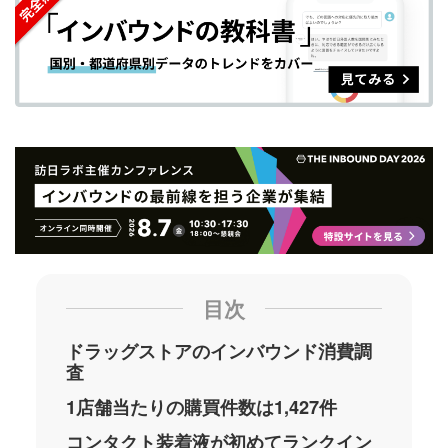
ェ
ェ
マ
読
す
ア
ア
ー
す
る
す
す
ク
る
る
る
に
追
加
目次
ドラッグストアのインバウンド消費調
査
1店舗当たりの購買件数は1,427件
コンタクト装着液が初めてランクイン