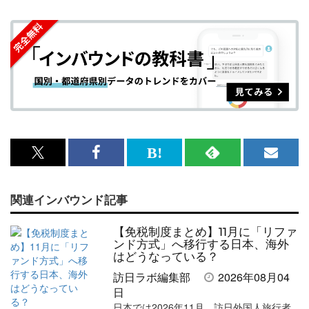
x<br>
Facebook<br>
は
RSS
メ
で
で
て
で
ル
関連インバウンド記事
記
記
な
記
マ
事
事
ブ
事
ガ
【免税制度まとめ】11月に「リファ
を
を
ッ
を
登
ンド方式」へ移行する日本、海外
はどうなっている？
シ
シ
ク
購
録
訪日ラボ編集部
2026年08月04
ェ
ェ
マ
読
す
日
日本では2026年11月、訪日外国人旅行者