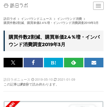
ナ
ビ
ゲ
訪日ラボ
インバウンドニュース
インバウンド消費
ー
購買件数2割減、購買単価2.4％増・インバウンド消費調査2019年3月
シ
ョ
ン
購買件数2割減、購買単価2.4％増・インバ
の
ウンド消費調査2019年3月
表
示
を
切
り
x<br>
Facebook<br>
は
RSS
メ
替
で
で
て
で
ル
え
る
訪日ラボニュース
2019-05-10
2021-01-09
記
記
な
記
マ
この記事は
約2分
で読み終わります。
事
事
ブ
事
ガ
を
を
ッ
を
登
シ
シ
ク
購
録