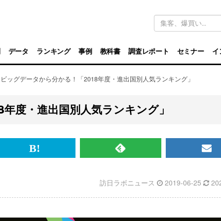
キ
ー
ワ
ー
ド
別
データ
ランキング
事例
教科書
調査レポート
セミナー
イ
検
索
ビッグデータから分かる！「2018年度・進出国別人気ランキング」
18年度・進出国別人気ランキング」
br>
は
RSS
メ
て
で
ル
訪日ラボニュース
2019-06-25
20
な
記
マ
ブ
事
ガ
ッ
を
登