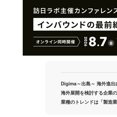
シ
シ
ェ
ェ
ア
ア
す
す
る
る
Digima～出島～ 海外進
海外展開を検討する企業
業種のトレンドは「製造