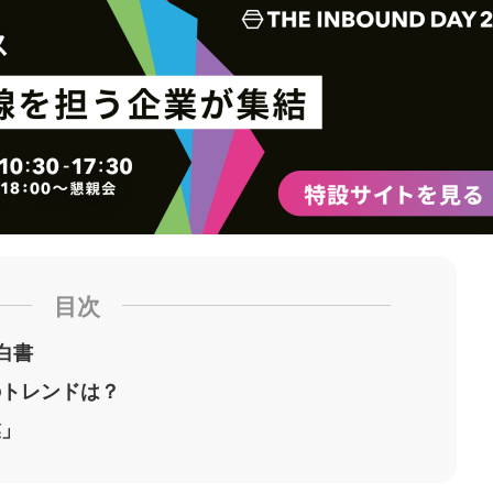
ク
購
録
マ
読
す
ー
す
る
ク
る
に
追
加
目次
出白書
のトレンドは？
業」