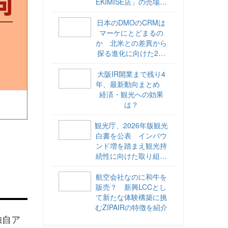
EKIMISE店」の売場づ
くりをレポート
日本のDMOのCRMは
マーケにとどまるの
か 北米との差異から
探る進化に向けた2ス
テップ【ココが違う！
海外DMOのリアル
大阪IR開業まで残り4
vol.6】
年、最新動向まとめ
経済・観光への効果
は？
観光庁、2026年版観光
白書を公表 インバウ
ンド増を踏まえ観光持
続性に向けた取り組み
や旅客税の使途を明記
航空会社なのに和牛を
販売？ 新興LCCとし
て新たな体験構築に挑
むZIPAIRの特徴を紹介
独自ア