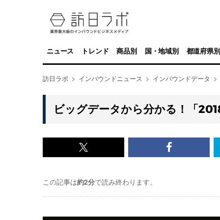
ニュース
トレンド
商品別
国・地域別
都道府県
訪日ラボ
インバウンドニュース
インバウンドデータ
ビッグデータから分かる！「20
x<br>
Facebook<
で
で
この記事は
約2分
で読み終わります。
記
記
事
事
を
を