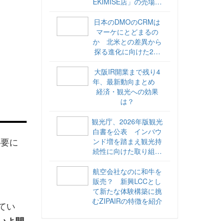
EKIMISE店」の売場づ
くりをレポート
日本のDMOのCRMは
マーケにとどまるの
か 北米との差異から
探る進化に向けた2ス
テップ【ココが違う！
海外DMOのリアル
大阪IR開業まで残り4
vol.6】
年、最新動向まとめ
経済・観光への効果
は？
観光庁、2026年版観光
白書を公表 インバウ
必要に
ンド増を踏まえ観光持
続性に向けた取り組み
や旅客税の使途を明記
航空会社なのに和牛を
販売？ 新興LCCとし
て新たな体験構築に挑
むZIPAIRの特徴を紹介
てい
いよ開