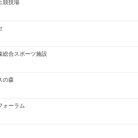
上競技場
セ
森総合スポーツ施設
スの森
フォーラム