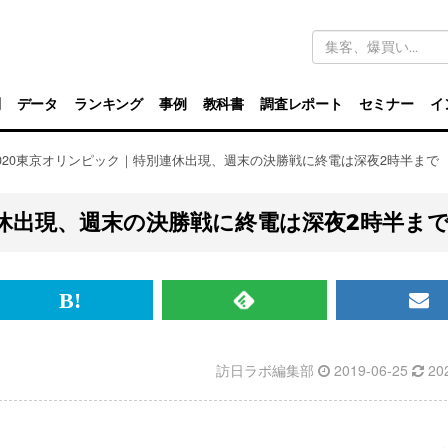
キ
ー
ワ
ー
ド
別
データ
ランキング
事例
教科書
調査レポート
セミナー
イ
検
索
2020東京オリンピック｜特別連休出現、週末の決勝戦に終電は深夜2時半まで
連休出現、週末の決勝戦に終電は深夜2時半ま
br>
は
RSS
メ
て
で
ル
訪日ラボ編集部
2019-06-25
20
な
記
マ
ブ
事
ガ
ッ
を
登