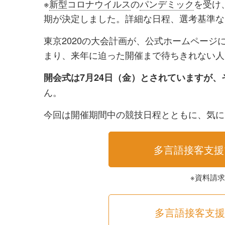
※
新型コロナウイルス
の
パンデミック
を受け
シ
シ
期が決定しました。詳細な日程、選考基準な
ェ
ェ
東京2020の大会計画が、公式ホームページ
ア
ア
まり、来年に迫った開催まで待ちきれない人
す
す
る
る
開会式は7月24日（金）とされていますが
ん。
今回は開催期間中の競技日程とともに、気に
多言語接客支援
※資料請
多言語接客支