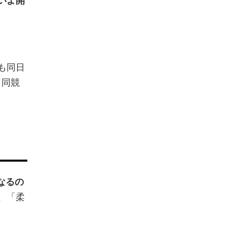
も同日
も同競
なるの
、「柔