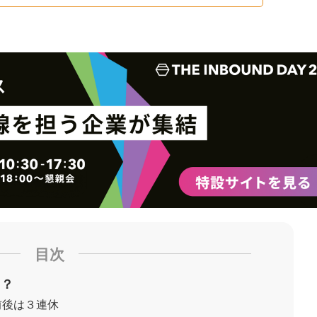
目次
る？
前後は３連休