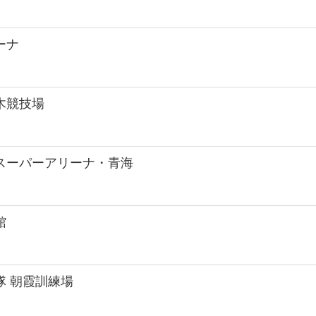
ーナ
木競技場
スーパーアリーナ・青海
館
隊 朝霞訓練場