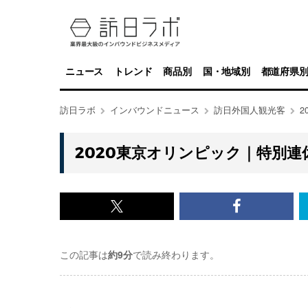
ニュース
トレンド
商品別
国・地域別
都道府県
訪日ラボ
インバウンドニュース
訪日外国人観光客
2020東京オリンピック｜特別
x<br>
Facebook<
で
で
この記事は
約9分
で読み終わります。
記
記
事
事
を
を