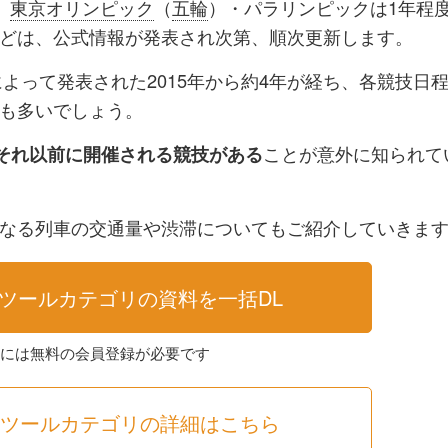
、
東京オリンピック
（
五輪
）・パラリンピックは1年程
ク
購
録
どは、公式情報が発表され次第、順次更新します。
マ
読
す
によって発表された2015年から約4年が経ち、各競技日
ー
す
る
も多いでしょう。
ク
る
に
ことが意外に知られて
、それ以前に開催される競技がある
追
加
なる列車の交通量や渋滞についてもご紹介していきま
ツールカテゴリの資料を一括DL
求には無料の会員登録が必要です
援ツールカテゴリの詳細はこちら