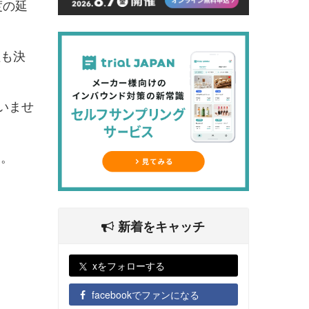
度の延
程も決
いませ
す。
新着をキャッチ
xをフォローする
facebookでファンになる