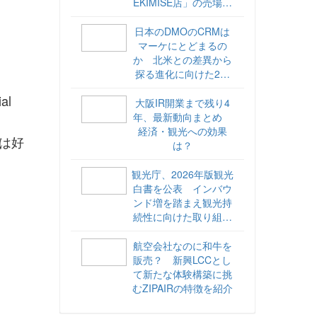
EKIMISE店」の売場づ
くりをレポート
日本のDMOのCRMは
マーケにとどまるの
か 北米との差異から
探る進化に向けた2ス
テップ【ココが違う！
l
海外DMOのリアル
大阪IR開業まで残り4
vol.6】
年、最新動向まとめ
経済・観光への効果
ては好
は？
観光庁、2026年版観光
白書を公表 インバウ
ンド増を踏まえ観光持
続性に向けた取り組み
や旅客税の使途を明記
航空会社なのに和牛を
販売？ 新興LCCとし
て新たな体験構築に挑
むZIPAIRの特徴を紹介