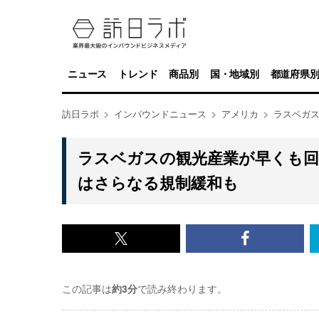
ニュース
トレンド
商品別
国・地域別
都道府県
訪日ラボ
インバウンドニュース
アメリカ
ラスベガス
ラスベガスの観光産業が早くも回
はさらなる規制緩和も
x<br>
Facebook<
で
で
この記事は
約3分
で読み終わります。
記
記
事
事