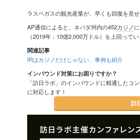
を
を
ラスベガスの観光産業が、早くも回復を見せ
シ
シ
ェ
ェ
AP通信によると、ネバダ州内の452
カジノ
に
ア
ア
（2019年：10億2,000万ドル）を上回って
す
す
関連記事
る
る
IRはカジノだけじゃない、事例も紹介
インバウンド対策にお困りですか？
「訪日ラボ」のインバウンドに精通したコン
に対応します！
訪