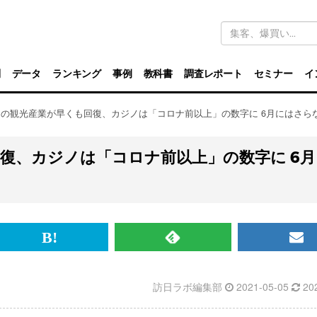
キ
ー
ワ
ー
ド
別
データ
ランキング
事例
教科書
調査レポート
セミナー
イ
検
索
の観光産業が早くも回復、カジノは「コロナ前以上」の数字に 6月にはさら
復、カジノは「コロナ前以上」の数字に 6月
br>
は
RSS
メ
て
で
ル
訪日ラボ編集部
2021-05-05
20
な
記
マ
ブ
事
ガ