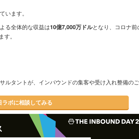
ッ
を
登
ています。
ク
購
録
マ
読
す
よる全体的な収益は
となり、コロナ前
10億7,000万ドル
ー
す
る
います。
ク
る
に
追
加
サルタントが、インバウンドの集客や受け入れ整備の
日ラボに相談してみる