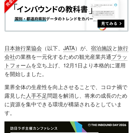
ェ
ェ
マ
読
す
ア
ア
ー
す
る
す
す
ク
る
る
る
に
追
日本旅行業協会
（以下、
JATA
）が、
宿泊施設
と
旅行
加
会社
の業務を一元化するための観光産業共通
プラッ
トフォーム
を立ち上げ、12月1日より本格的に運用
を開始しました。
業界全体の生産性を向上させることで、コロナ禍で
露見した
人手不足
問題を解消し、将来の成長のため
に資源を集中できる環境が構築されるとしていま
す。