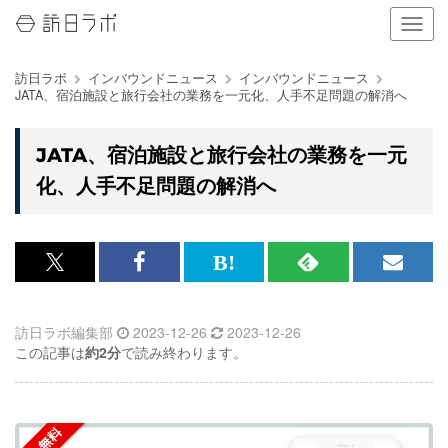
ナ
ビ
ゲ
訪日ラボ
インバウンドニュース
インバウンドニュース
ー
JATA、宿泊施設と旅行会社の業務を一元化、人手不足問題の解消へ
シ
ョ
ン
JATA、宿泊施設と旅行会社の業務を一元
の
化、人手不足問題の解消へ
表
示
を
切
り
x<br>
Facebook<br>
は
RSS
メ
替
で
で
て
で
ル
え
る
訪日ラボ編集部
2023-12-26
2023-12-26
記
記
な
記
マ
この記事は
約2分
で読み終わります。
事
事
ブ
事
ガ
を
を
ッ
を
登
シ
シ
ク
購
録