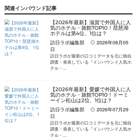
で
で
て
で
ル
関連インバウンド記事
記
記
な
記
マ
事
事
ブ
事
ガ
【2026年最新】滋賀で外国人に人
を
を
ッ
を
登
気のホテル・旅館TOP10！琵琶湖
ホテルは第4位、1位は？
シ
シ
ク
購
録
訪日ラボ編集部
2026年08月05
ェ
ェ
マ
読
す
日
訪日ラボが最新の口コミデータを元に独自
ア
ア
ー
す
る
調査・発表している『インバウンド人気ホ
す
す
ク
る
テル・...
る
る
に
追
【2026年最新】愛媛で外国人に人
加
気のホテル・旅館TOP10！ドーミ
ーイン松山は2位、1位は？
訪日ラボ編集部
2026年07月29
日
訪日ラボが最新の口コミデータを元に独自
調査・発表している『インバウンド人気ホ
テル・...