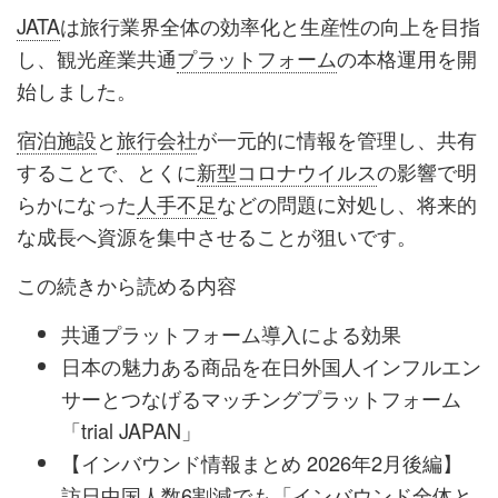
JATA
は旅行業界全体の効率化と生産性の向上を目指
し、観光産業共通
プラットフォーム
の本格運用を開
始しました。
宿泊施設
と
旅行会社
が一元的に情報を管理し、共有
することで、とくに
新型コロナウイルス
の影響で明
らかになった
人手不足
などの問題に対処し、将来的
な成長へ資源を集中させることが狙いです。
この続きから読める内容
共通プラットフォーム導入による効果
日本の魅力ある商品を在日外国人インフルエン
サーとつなげるマッチングプラットフォーム
「trial JAPAN」
【インバウンド情報まとめ 2026年2月後編】
訪日中国人数6割減でも「インバウンド全体と