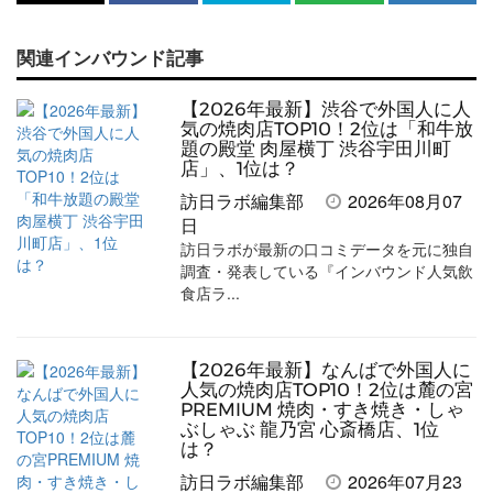
で
で
て
で
ル
関連インバウンド記事
記
記
な
記
マ
事
事
ブ
事
ガ
【2026年最新】渋谷で外国人に人
を
を
ッ
を
登
気の焼肉店TOP10！2位は「和牛放
題の殿堂 肉屋横丁 渋谷宇田川町
シ
シ
ク
購
録
店」、1位は？
ェ
ェ
マ
読
す
訪日ラボ編集部
2026年08月07
日
ア
ア
ー
す
る
訪日ラボが最新の口コミデータを元に独自
す
す
ク
る
調査・発表している『インバウンド人気飲
食店ラ...
る
る
に
追
加
【2026年最新】なんばで外国人に
人気の焼肉店TOP10！2位は麓の宮
PREMIUM 焼肉・すき焼き・しゃ
ぶしゃぶ 龍乃宮 心斎橋店、1位
は？
訪日ラボ編集部
2026年07月23