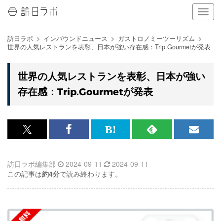
ナ
ビ
ゲ
訪日ラボ
インバウンドニュース
ガストロノミーツーリズム
ー
世界の人気レストランを表彰、日本が強い存在感：Trip.Gourmetが発表
シ
ョ
ン
世界の人気レストランを表彰、日本が強い
の
存在感：Trip.Gourmetが発表
表
示
を
切
り
x<br>
Facebook<br>
は
RSS
メ
替
で
で
て
で
ル
え
る
訪日ラボ編集部
2024-09-11
2024-09-11
記
記
な
記
マ
この記事は
約4分
で読み終わります。
事
事
ブ
事
ガ
を
を
ッ
を
登
シ
シ
ク
購
録