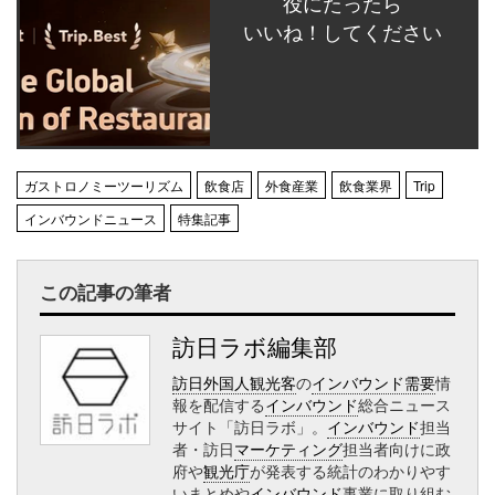
役にたったら
いいね！してください
ガストロノミーツーリズム
飲食店
外食産業
飲食業界
Trip
インバウンドニュース
特集記事
この記事の筆者
訪日ラボ編集部
訪日外国人観光客
の
インバウンド需要
情
報を配信する
インバウンド
総合ニュース
サイト「訪日ラボ」。
インバウンド
担当
者・訪日
マーケティング
担当者向けに政
府や
観光庁
が発表する統計のわかりやす
いまとめや
インバウンド
事業に取り組む