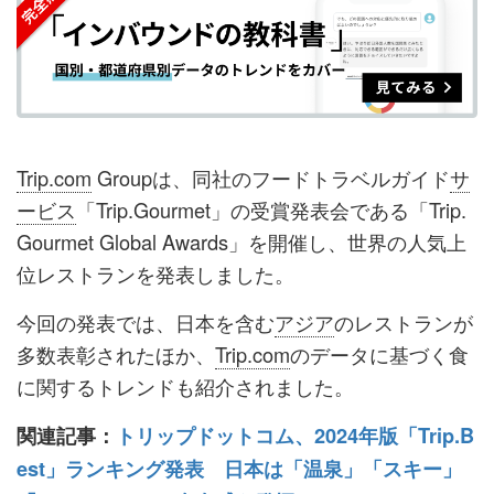
ェ
ェ
マ
読
す
ア
ア
ー
す
る
す
す
ク
る
る
る
に
追
Trip.com
Groupは、同社のフードトラベルガイド
サ
加
ービス
「Trip.Gourmet」の受賞発表会である「Trip.
Gourmet Global Awards」を開催し、世界の人気上
位レストランを発表しました。
今回の発表では、日本を含む
アジア
のレストランが
多数表彰されたほか、
Trip.com
のデータに基づく食
に関するトレンドも紹介されました。
関連記事：
トリップドットコム、2024年版「Trip.B
est」ランキング発表 日本は「温泉」「スキー」