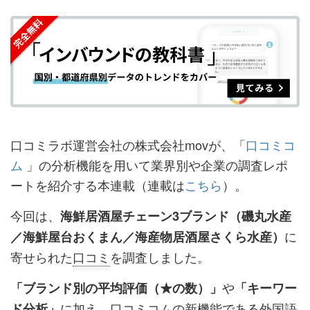
を
を
ッ
を
登
シ
シ
ク
購
録
ェ
ェ
マ
読
す
ア
ア
ー
す
る
す
す
ク
る
る
る
に
追
口コミラボ運営会社の株式会社movが、「
口コミコ
加
ム
」の分析機能を用いて業界別や企業の調査レポ
ートを紹介する本連載（連載は
こちら
）。
今回は、
海鮮居酒屋チェーン3ブランド（磯丸水産
に
／海鮮屋台おくまん／海産物居酒屋さくら水産）
寄せられた
口コミ
を調査しました。
や
「ブランド別の平均評価（★の数）」
「キーワー
に加え、
口コミコム
の新機能である外国語
ド分析」