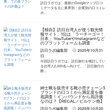
訪日ラボでは、最新のGoogleマップ口コ
ミデータを元に業界別・企業別の口コミレ
ポ...
【独自】訪日台湾人が使う観光情
報サイト、1位は「ラーチーゴー！
日本」 YouTubeやInstagramなど
のプラットフォームも調査
訪日ラボ編集部
2025年10月31
日
今回訪日ラボでは、訪日旅行を検討してい
る台湾人2,000名へ向けて、「訪日旅行の
際...
紳士靴を販売する靴小売チェーン3
ブランドの口コミから満足度を徹
底調査！インバウンドから高評価
なのは？【REGAL／ビルケン他】
訪日ラボ編集部
2025年10月20