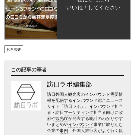
いいね！してください
独自調査
この記事の筆者
訪日ラボ編集部
訪日外国人観光客
の
インバウンド需要
情
報を配信する
インバウンド
総合ニュース
サイト「訪日ラボ」。
インバウンド
担当
者・訪日
マーケティング
担当者向けに政
府や
観光庁
が発表する統計のわかりやす
いまとめや
インバウンド
事業に取り組む
企業の
事例
、外国人旅行客がよく行く観