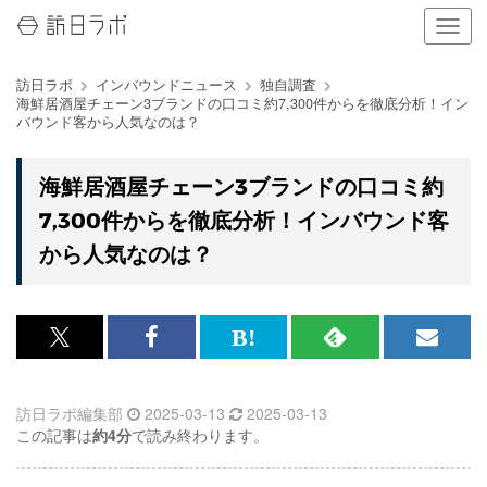
ナ
ビ
ゲ
訪日ラボ
インバウンドニュース
独自調査
ー
海鮮居酒屋チェーン3ブランドの口コミ約7,300件からを徹底分析！イン
シ
バウンド客から人気なのは？
ョ
ン
の
海鮮居酒屋チェーン3ブランドの口コミ約
表
7,300件からを徹底分析！インバウンド客
示
を
から人気なのは？
切
り
替
え
x<br>
Facebook<br>
は
RSS
メ
る
で
で
て
で
ル
訪日ラボ編集部
2025-03-13
2025-03-13
記
記
な
記
マ
この記事は
約4分
で読み終わります。
事
事
ブ
事
ガ