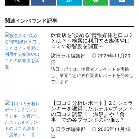
x<br>
Facebook<br>
は
RSS
メ
で
で
て
で
ル
関連インバウンド記事
記
記
な
記
マ
事
事
ブ
事
ガ
飲食店を“決める”情報媒体と口コミ
を
を
ッ
を
登
とは？～検索に利用する媒体や口
コミの影響度を調査～
シ
シ
ク
購
録
訪日ラボ編集部
2025年11月20
ェ
ェ
マ
読
す
日
訪日ラボでは、消費者アンケートを実施
ア
ア
ー
す
る
し、業界ごとに独自調査レポートを発表し
す
す
ク
る
ています...
る
る
に
追
【口コミ分析レポート】2ミシュラ
加
ンキーを獲得したホテル4ブランド
の口コミ調査！「温泉」や「食
事」での各ブランドの評価は？
訪日ラボ編集部
2025年11月12
日