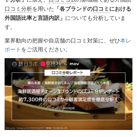
口コミ分析
を用いた
「各ブランドの
口コミ
における
についても分析していま
外国語比率と言語内訳」
す。
業界動向の把握や自店舗の口コミ対策に、ぜひ
本レ
ポート
をご活用ください。