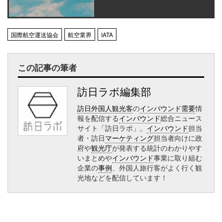
国際航空運送協会
航空業界
IATA
この記事の筆者
訪日ラボ編集部
訪日外国人観光客
の
インバウンド需要
情
報を配信する
インバウンド
総合ニュース
サイト「訪日ラボ」。
インバウンド
担当
者・訪日
マーケティング
担当者向けに政
府や
観光庁
が発表する統計のわかりやす
いまとめや
インバウンド
事業に取り組む
企業の
事例
、外国人旅行客がよく行く観
光地などを配信しています！