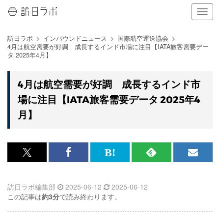
ナ
ビ
ゲ
訪日ラボ
インバウンドニュース
国際航空運送協会
ー
4月は航空需要が好調 成長するインド市場に注目【IATA旅客需要デー
シ
タ 2025年4月】
ョ
ン
の
4月は航空需要が好調 成長するインド市
表
場に注目【IATA旅客需要データ 2025年4
示
を
月】
切
り
替
え
x<br>
Facebook<br>
は
RSS
メ
る
で
で
て
で
ル
訪日ラボ編集部
2025-06-12
2025-06-12
記
記
な
記
マ
この記事は
約3分
で読み終わります。
事
事
ブ
事
ガ