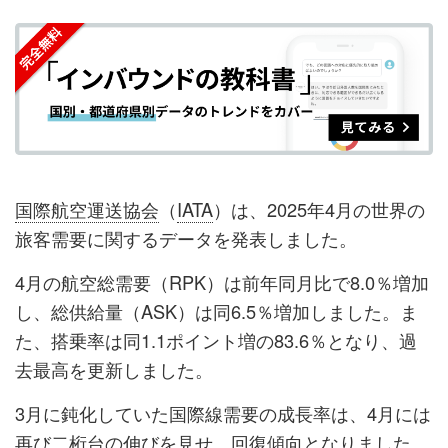
を
を
ッ
を
登
シ
シ
ク
購
録
ェ
ェ
マ
読
す
ア
ア
ー
す
る
す
す
ク
る
る
る
に
追
国際航空運送協会
（
IATA
）は、2025年4月の世界の
加
旅客需要に関するデータを発表しました。
4月の航空総需要（RPK）は前年同月比で8.0％増加
し、総供給量（ASK）は同6.5％増加しました。ま
た、搭乗率は同1.1ポイント増の83.6％となり、過
去最高を更新しました。
3月に鈍化していた国際線需要の成長率は、4月には
再び二桁台の伸びを見せ、回復傾向となりました。