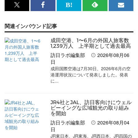
x<br>
Facebook<br>
は
RSS
メ
で
で
て
で
ル
関連インバウンド記事
記
記
な
記
マ
事
事
ブ
事
ガ
成田空港、1〜6月の外国人旅客数
を
を
ッ
を
登
1,239万人 上半期として過去最高
訪日ラボ編集部
2026年08月06
シ
シ
ク
購
録
日
ェ
ェ
マ
読
す
成田国際空港は7月30日、2026年6月の空
ア
ア
ー
す
る
港運用状況について発表しました。発表
に...
す
す
ク
る
る
る
に
JR4社とJAL、訪日客向けにウェル
追
ビーイングな広域観光の取り組み
加
を開始
訪日ラボ編集部
2026年08月04
日
JR東日本、JR東海、JR西日本、JR四国の