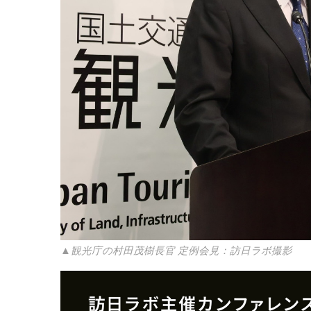
▲観光庁の村田茂樹長官 定例会見：訪日ラボ撮影