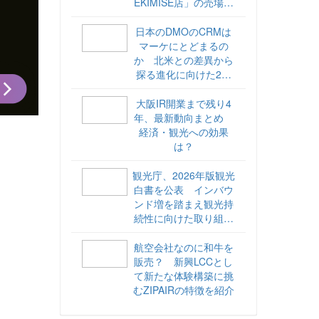
EKIMISE店」の売場づ
くりをレポート
日本のDMOのCRMは
マーケにとどまるの
か 北米との差異から
探る進化に向けた2ス
テップ【ココが違う！
海外DMOのリアル
大阪IR開業まで残り4
vol.6】
年、最新動向まとめ
経済・観光への効果
は？
観光庁、2026年版観光
白書を公表 インバウ
ンド増を踏まえ観光持
続性に向けた取り組み
や旅客税の使途を明記
航空会社なのに和牛を
販売？ 新興LCCとし
て新たな体験構築に挑
むZIPAIRの特徴を紹介