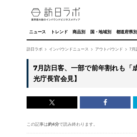
ニュース
トレンド
商品別
国・地域別
都道府県
訪日ラボ
インバウンドニュース
アウトバウンド
7
7月訪日客、一部で前年割れも「
光庁長官会見】
x<br>
Facebook<
で
で
この記事は
約4分
で読み終わります。
記
記
事
事