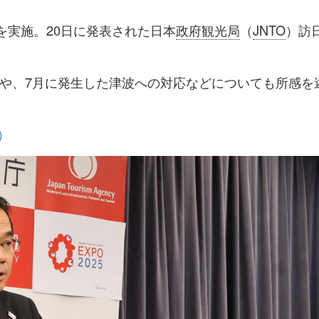
ッ
を
登
を実施。20日に発表された日本
政府観光局
（
JNTO
）訪
ク
購
録
マ
読
す
や、7月に発生した津波への対応などについても所感を
ー
す
る
ク
る
に
）
追
加