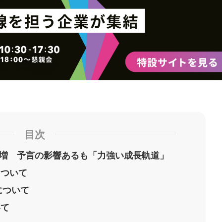
目次
4%増 予言の影響あるも「力強い成長軌道」
について
について
いて