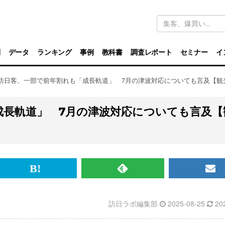
キ
ー
ワ
ー
ド
別
データ
ランキング
事例
教科書
調査レポート
セミナー
イ
検
索
月訪日客、一部で前年割れも「成長軌道」 7月の津波対応についても言及【観
成長軌道」 7月の津波対応についても言及【
br>
は
RSS
メ
て
で
ル
訪日ラボ編集部
2025-08-25
20
な
記
マ
ブ
事
ガ