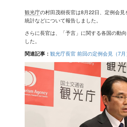
を
を
観光庁
の村田茂樹長官は8月22日、定例会見
シ
シ
統計などについて報告しました。
ェ
ェ
さらに長官は、「予言」に関する各国の動向
ア
ア
した。
す
す
る
る
観光庁長官 前回の定例会見（7月
関連記事：