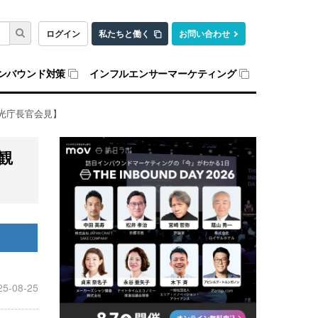
ログイン
私たちと働く
お問い合わせ
ンバウンド対策
インフルエンサーマーケティング
光庁長官会見】
観
25-08-25