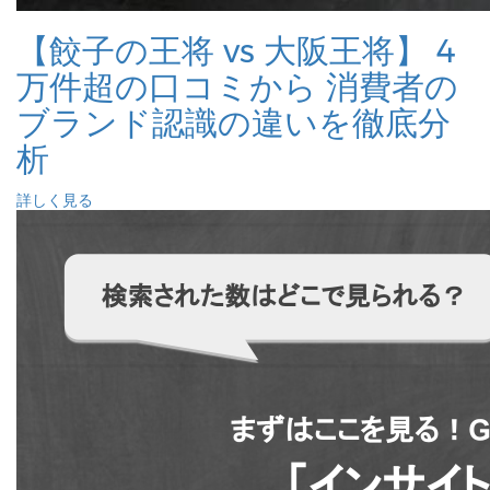
【餃子の王将 vs 大阪王将】 4
万件超の口コミから 消費者の
ブランド認識の違いを徹底分
析
詳しく見る