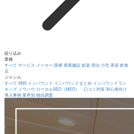
絞り込み
業種
すべて
サービス
メーカー
医療
商業施設
娯楽
宿泊
小売
美容
飲食
店
ジャンル
すべて
SNS
インバウンド
インバウンドまとめ
インバウンドラン
キング
ノウハウ
ローカルSEO（MEO）・口コミ対策
初心者向け
導入事例
業界別
独自調査