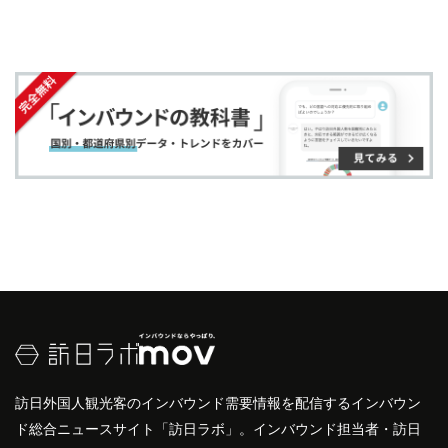
文化
や歴史に興味を持っています。具体的な訪問者
す
す
ク
る
数は年によって変動しますが、特に秋の
川越
まつり
る
る
に
の時期には多くの外国人観光客が訪れます。
川越
氷
追
川神社も縁結びの神社として知られ、若いカップル
加
や女性グループに人気のスポットです。
訪日外国人観光客のインバウンド需要情報を配信するインバウン
ド総合ニュースサイト「訪日ラボ」。インバウンド担当者・訪日