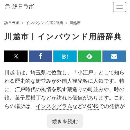
ナ
ビ
ゲ
訪日ラボ
インバウンド用語辞典
川越市
ー
シ
川越市 | インバウンド用語辞典
ョ
ン
の
表
x<br>
Facebook<br>
は
RSS
メ
示
を
で
で
て
で
ル
川越市
は、
埼玉県
に位置し、「小江戸」として知ら
切
記
記
な
記
マ
り
れる歴史的な街並みが外国人観光客に人気です。特
替
事
事
ブ
事
ガ
に、江戸時代の風情を残す蔵造りの町並みや、時の
え
る
を
を
ッ
を
登
鐘、菓子屋横丁などが訪れる価値があります。これ
シ
シ
ク
購
録
らの場所は、
インスタグラム
などの
SNS
での発信が
ェ
ェ
マ
読
す
盛んで、特に
アジア
圏の観光客に人気です。
台湾
や
続きを読む
中国
、
韓国
からの
訪日客
が多く、彼らは日本の
伝統
ア
ア
ー
す
る