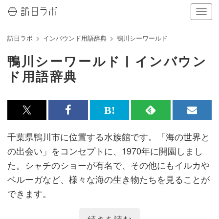
ナ
ビ
ゲ
訪日ラボ
インバウンド用語辞典
鴨川シーワールド
ー
シ
鴨川シーワールド | インバウン
ョ
ン
ド用語辞典
の
表
示
を
x<br>
Facebook<br>
は
RSS
メ
切
で
で
て
で
ル
り
千葉県
鴨川市に位置する水族館です。「海の世界と
替
記
記
な
記
マ
の出会い」をコンセプトに、1970年に開園しまし
え
る
事
事
ブ
事
ガ
た。シャチのショーが有名で、その他にもイルカや
を
を
ッ
を
登
ベルーガなど、様々な海の生き物たちを見ることが
シ
シ
ク
購
録
できます。
ェ
ェ
マ
読
す