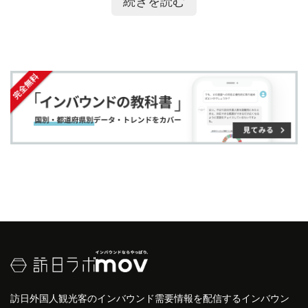
続きを読む
ア
ア
ー
す
る
す
す
ク
る
る
る
に
追
加
訪日外国人観光客のインバウンド需要情報を配信するインバウン