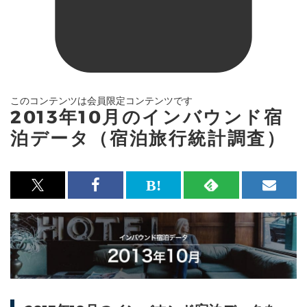
このコンテンツは会員限定コンテンツです
2013年10月のインバウンド宿
泊データ（宿泊旅行統計調査）
x<br>
Facebook<br>
は
RSS
メ
で
で
て
で
ル
記
記
な
記
マ
事
事
ブ
事
ガ
を
を
ッ
を
登
シ
シ
ク
購
録