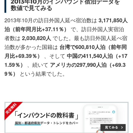
2013年10月のインバウンド宿泊データを
ェ
ェ
マ
読
す
数値で見てみる
ア
ア
ー
す
る
す
す
ク
る
2013年10月の訪日外国人延べ宿泊数は
3,171,850人
る
る
に
で、訪日外国人実宿泊
泊（前年同月比+37.11％）
追
者数は
でした。最も訪日外国人延べ宿
2,030,820人
加
泊数が多かった国籍は
台湾で600,810人泊（前年同
、そして
月比+69.39％）
中国の411,540人泊（+17
、続いて
1.59％）
アメリカの297,990人泊（+69.3
という結果でした。
9％）