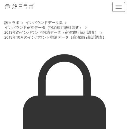
ナ
ビ
ゲ
訪日ラボ
インバウンドデータ集
ー
インバウンド宿泊データ（宿泊旅行統計調査）
シ
2013年のインバウンド宿泊データ（宿泊旅行統計調査）
ョ
2013年10月のインバウンド宿泊データ（宿泊旅行統計調査）
ン
の
表
示
を
切
り
替
え
る