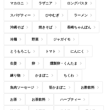
マカロニ
ラザニア
ロングパスタ
スパゲティー
ひやむぎ
ラーメン
沖縄そば
焼きそば
長崎ちゃんぽん
冷麺
野菜
ジャガイモ
とうもろこし
トマト
にんにく
生姜
卵
燻製卵・くんたま
練り物
かまぼこ
ちくわ
魚肉ソーセージ
笹かまぼこ
お酢飲料
お茶
お茶飲料
ハーブティー