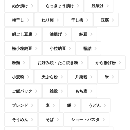
ぬか漬け
らっきょう漬け
浅漬け
梅干し
ねり梅
干し梅
豆腐
絹ごし豆腐
油揚げ
納豆
極小粒納豆
小粒納豆
瓶詰
粉類
お好み焼・たこ焼き粉
から揚げ粉
小麦粉
天ぷら粉
片栗粉
米
ご飯パック
雑穀
もち麦
ブレンド
麦
餅
うどん
そうめん
そば
ショートパスタ