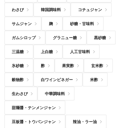
わさび
韓国調味料
コチュジャン
サムジャン
麹
砂糖・甘味料
ガムシロップ
グラニュー糖
黒砂糖
三温糖
上白糖
人工甘味料
氷砂糖
酢
果実酢
玄米酢
穀物酢
白ワインビネガー
米酢
生わさび
中華調味料
甜麺醤・テンメンジャン
豆板醤・トウバンジャン
辣油・ラー油