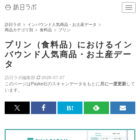
ナ
ビ
ゲ
訪日ラボ
インバウンド人気商品・お土産データ
ー
商品カテゴリ別
食料品
プリン
シ
ョ
プリン（食料品）におけるイン
ン
の
バウンド人気商品・お土産デー
表
タ
示
を
切
訪日ラボ編集部
2026-07-27
り
このページはPayke社のスキャンデータをもとに
月に一度更新
して
替
います。
え
る
x<br>
Facebook<br>
は
RSS
メ
で
で
て
で
ル
記
記
な
記
マ