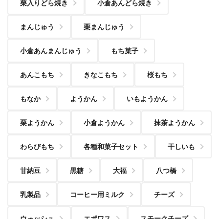
栗入りどら焼き
小倉あんどら焼き
まんじゅう
栗まんじゅう
小倉あんまんじゅう
もち菓子
あんこもち
きなこもち
桜もち
もなか
ようかん
いもようかん
栗ようかん
小倉ようかん
抹茶ようかん
わらびもち
各種和菓子セット
干しいも
甘納豆
黒糖
大福
八つ橋
乳製品
コーヒー用ミルク
チーズ
ウォッシュ
エポワス
スモークチーズ