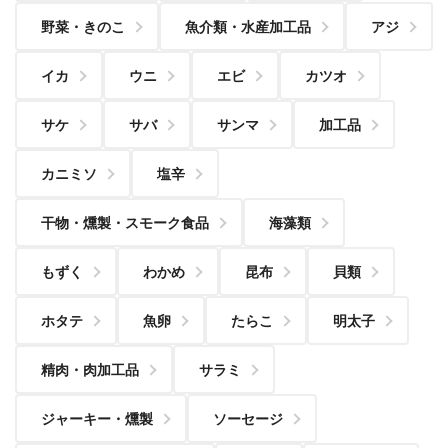
野菜・きのこ
魚介類・水産加工品
アジ
イカ
ウニ
エビ
カツオ
サケ
サバ
サンマ
加工品
カニミソ
塩辛
干物・燻製・スモーク食品
海藻類
もずく
わかめ
昆布
貝類
ホタテ
魚卵
たらこ
明太子
精肉・肉加工品
サラミ
ジャーキー・燻製
ソーセージ