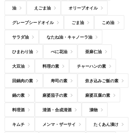
油
えごま油
オリーブオイル
グレープシードオイル
ごま油
こめ油
サラダ油
なたね油・キャノーラ油
ひまわり油
べに花油
亜麻仁油
大豆油
料理の素
チャーハンの素
回鍋肉の素
寿司の素
炊き込みご飯の素
鍋の素
麻婆茄子の素
麻婆豆腐の素
料理酒
清酒・合成清酒
漬物
キムチ
メンマ・ザーサイ
たくあん漬け