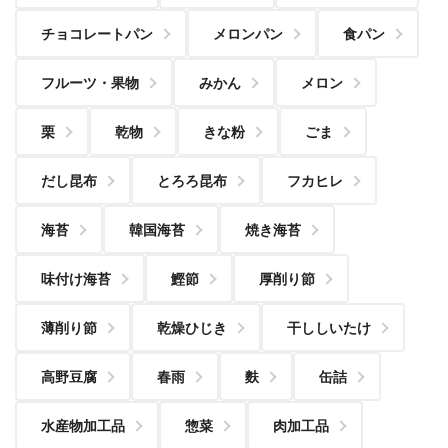
チョコレートパン
メロンパン
食パン
フルーツ・果物
みかん
メロン
栗
乾物
きな粉
ごま
だし昆布
とろろ昆布
フカヒレ
海苔
韓国海苔
焼き海苔
味付け海苔
鰹節
厚削り節
薄削り節
乾燥ひじき
干ししいたけ
高野豆腐
春雨
麩
缶詰
水産物加工品
惣菜
肉加工品