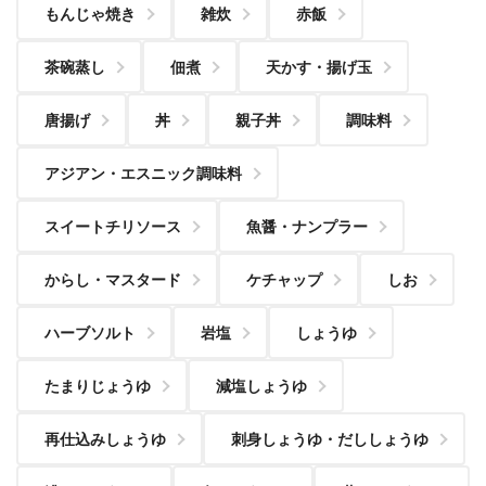
もんじゃ焼き
雑炊
赤飯
茶碗蒸し
佃煮
天かす・揚げ玉
唐揚げ
丼
親子丼
調味料
アジアン・エスニック調味料
スイートチリソース
魚醤・ナンプラー
からし・マスタード
ケチャップ
しお
ハーブソルト
岩塩
しょうゆ
たまりじょうゆ
減塩しょうゆ
再仕込みしょうゆ
刺身しょうゆ・だししょうゆ