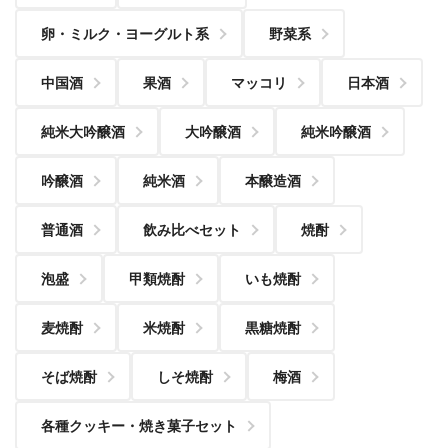
卵・ミルク・ヨーグルト系
野菜系
中国酒
果酒
マッコリ
日本酒
純米大吟醸酒
大吟醸酒
純米吟醸酒
吟醸酒
純米酒
本醸造酒
普通酒
飲み比べセット
焼酎
泡盛
甲類焼酎
いも焼酎
麦焼酎
米焼酎
黒糖焼酎
そば焼酎
しそ焼酎
梅酒
各種クッキー・焼き菓子セット