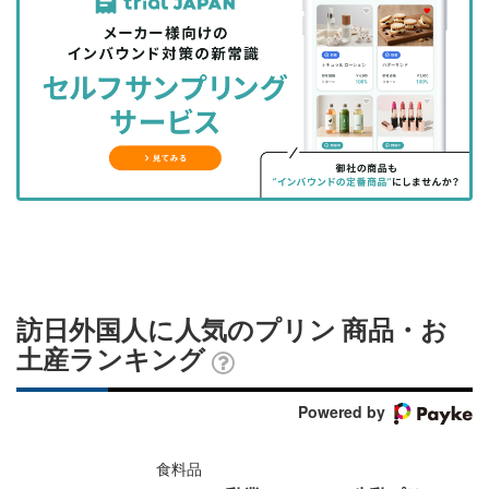
事
事
ブ
事
ガ
を
を
ッ
を
登
シ
シ
ク
購
録
ェ
ェ
マ
読
す
ア
ア
ー
す
る
す
す
ク
る
る
る
に
追
加
訪日外国人に人気のプリン 商品・お
土産ランキング
Powered by
食料品