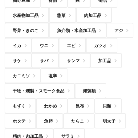
高野豆腐
春雨
麩
缶詰
水産物加工品
惣菜
肉加工品
野菜・きのこ
魚介類・水産加工品
アジ
イカ
ウニ
エビ
カツオ
サケ
サバ
サンマ
加工品
カニミソ
塩辛
干物・燻製・スモーク食品
海藻類
もずく
わかめ
昆布
貝類
ホタテ
魚卵
たらこ
明太子
精肉・肉加工品
サラミ