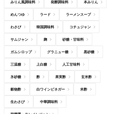
みりん風調味料
発酵調味料
本みりん
めんつゆ
ラード
ラーメンスープ
わさび
韓国調味料
コチュジャン
サムジャン
麹
砂糖・甘味料
ガムシロップ
グラニュー糖
黒砂糖
三温糖
上白糖
人工甘味料
氷砂糖
酢
果実酢
玄米酢
穀物酢
白ワインビネガー
米酢
生わさび
中華調味料