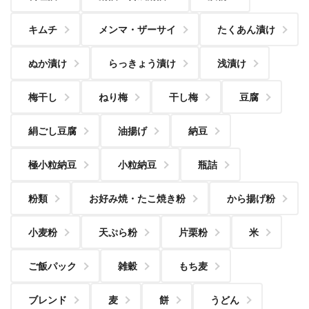
キムチ
メンマ・ザーサイ
たくあん漬け
ぬか漬け
らっきょう漬け
浅漬け
梅干し
ねり梅
干し梅
豆腐
絹ごし豆腐
油揚げ
納豆
極小粒納豆
小粒納豆
瓶詰
粉類
お好み焼・たこ焼き粉
から揚げ粉
小麦粉
天ぷら粉
片栗粉
米
ご飯パック
雑穀
もち麦
ブレンド
麦
餅
うどん