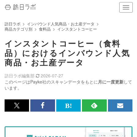
ナ
ビ
ゲ
訪日ラボ
インバウンド人気商品・お土産データ
ー
商品カテゴリ別
食料品
インスタントコーヒー
シ
ョ
インスタントコーヒー（食料
ン
の
品）におけるインバウンド人気
表
商品・お土産データ
示
を
切
訪日ラボ編集部
2026-07-27
り
このページはPayke社のスキャンデータをもとに
月に一度更新
して
替
います。
え
る
x<br>
Facebook<br>
は
RSS
メ
で
で
て
で
ル
記
記
な
記
マ