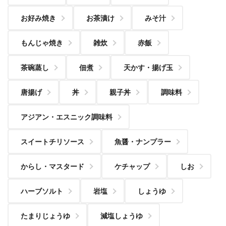
お好み焼き
お茶漬け
みそ汁
もんじゃ焼き
雑炊
赤飯
茶碗蒸し
佃煮
天かす・揚げ玉
唐揚げ
丼
親子丼
調味料
アジアン・エスニック調味料
スイートチリソース
魚醤・ナンプラー
からし・マスタード
ケチャップ
しお
ハーブソルト
岩塩
しょうゆ
たまりじょうゆ
減塩しょうゆ