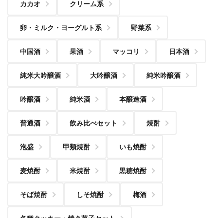
カカオ
クリーム系
卵・ミルク・ヨーグルト系
野菜系
中国酒
果酒
マッコリ
日本酒
純米大吟醸酒
大吟醸酒
純米吟醸酒
吟醸酒
純米酒
本醸造酒
普通酒
飲み比べセット
焼酎
泡盛
甲類焼酎
いも焼酎
麦焼酎
米焼酎
黒糖焼酎
そば焼酎
しそ焼酎
梅酒