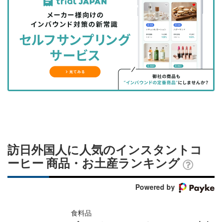
事
事
ブ
事
ガ
を
を
ッ
を
登
シ
シ
ク
購
録
ェ
ェ
マ
読
す
ア
ア
ー
す
る
す
す
ク
る
る
る
に
追
加
訪日外国人に人気のインスタントコ
ーヒー 商品・お土産ランキング
Powered by
食料品