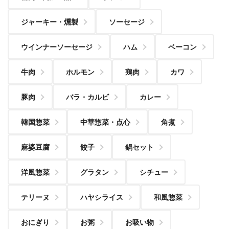
ジャーキー・燻製
ソーセージ
ウインナーソーセージ
ハム
ベーコン
牛肉
ホルモン
鶏肉
カワ
豚肉
バラ・カルビ
カレー
韓国惣菜
中華惣菜・点心
角煮
麻婆豆腐
餃子
鍋セット
洋風惣菜
グラタン
シチュー
テリーヌ
ハヤシライス
和風惣菜
おにぎり
お粥
お吸い物